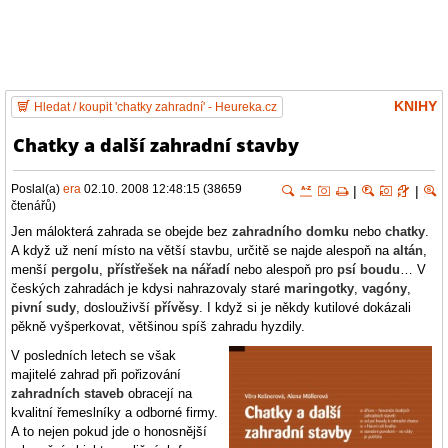
KNIHY
Hledat / koupit 'chatky zahradní' - Heureka.cz
Chatky a další zahradní stavby
Poslal(a)
era
02.10. 2008 12:48:15 (38659
|
|
čtenářů)
Jen málokterá zahrada se obejde bez
zahradního domku
nebo
chatky
.
A když už není místo na větší stavbu, určitě se najde alespoň na
altán
,
menší
pergolu
,
přístřešek na nářadí
nebo alespoň pro
psí boudu
… V
českých zahradách je kdysi nahrazovaly staré
maringotky
,
vagóny
,
pivní sudy
, doslouživší
přívěsy
. I když si je někdy kutilové dokázali
pěkně vyšperkovat, většinou spíš zahradu hyzdily.
V posledních letech se však
majitelé zahrad při pořizování
zahradních staveb
obracejí na
kvalitní řemeslníky a odborné firmy.
A to nejen pokud jde o honosnější