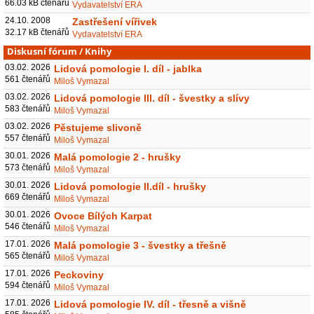
66.03 kB čtenářů
Vydavatelství ERA
24.10. 2008
Zastřešení vířivek
32.17 kB čtenářů
Vydavatelství ERA
Diskusní fórum
/
Knihy
03.02. 2026
Lidová pomologie I. díl - jablka
561 čtenářů
Miloš Vymazal
03.02. 2026
Lidová pomologie III. díl - švestky a slívy
583 čtenářů
Miloš Vymazal
03.02. 2026
Pěstujeme slivoně
557 čtenářů
Miloš Vymazal
30.01. 2026
Malá pomologie 2 - hrušky
573 čtenářů
Miloš Vymazal
30.01. 2026
Lidová pomologie II.díl - hrušky
669 čtenářů
Miloš Vymazal
30.01. 2026
Ovoce Bílých Karpat
546 čtenářů
Miloš Vymazal
17.01. 2026
Malá pomologie 3 - švestky a třešně
565 čtenářů
Miloš Vymazal
17.01. 2026
Peckoviny
594 čtenářů
Miloš Vymazal
17.01. 2026
Lidová pomologie IV. díl - třesně a višně