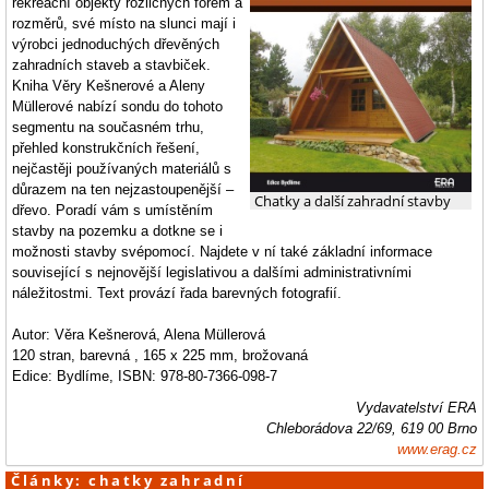
rekreační objekty rozličných forem a
rozměrů, své místo na slunci mají i
výrobci jednoduchých dřevěných
zahradních staveb a stavbiček.
Kniha Věry Kešnerové a Aleny
Müllerové nabízí sondu do tohoto
segmentu na současném trhu,
přehled konstrukčních řešení,
nejčastěji používaných materiálů s
důrazem na ten nejzastoupenější –
Chatky a další zahradní stavby
dřevo. Poradí vám s umístěním
stavby na pozemku a dotkne se i
možnosti stavby svépomocí. Najdete v ní také základní informace
související s nejnovější legislativou a dalšími administrativními
náležitostmi. Text provází řada barevných fotografií.
Autor: Věra Kešnerová, Alena Müllerová
120 stran, barevná , 165 x 225 mm, brožovaná
Edice: Bydlíme, ISBN: 978-80-7366-098-7
Vydavatelství ERA
Chleborádova 22/69, 619 00 Brno
www.erag.cz
Články: chatky zahradní