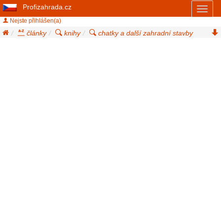
Profizahrada.cz
Toggl
naviga
Nejste přihlášen(a)
články
knihy
chatky a další zahradní stavby