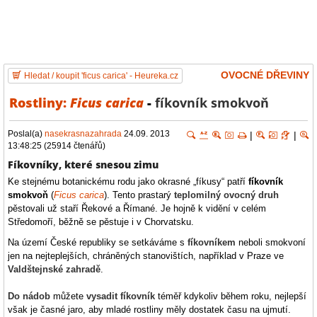
OVOCNÉ DŘEVINY
Hledat / koupit 'ficus carica' - Heureka.cz
Rostliny:
Ficus carica
-
fíkovník smokvoň
Poslal(a)
nasekrasnazahrada
24.09. 2013
|
|
13:48:25 (25914 čtenářů)
Fíkovníky, které snesou zimu
Ke stejnému botanickému rodu jako okrasné „fíkusy“ patří
fíkovník
smokvoň
(
Ficus carica
). Tento prastarý
teplomilný
ovocný druh
pěstovali už staří Řekové a Římané. Je hojně k vidění v celém
Středomoří, běžně se pěstuje i v Chorvatsku.
Na území České republiky se setkáváme s
fíkovníkem
neboli smokvoní
jen na nejteplejších, chráněných stanovištích, například v Praze ve
Valdštejnské zahradě
.
Do nádob
můžete
vysadit fíkovník
téměř kdykoliv během roku, nejlepší
však je časné jaro, aby mladé rostliny měly dostatek času na ujmutí.