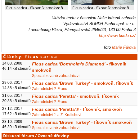
Ficus carica - fíkovník smokvoň
Ficus carica - fíkovník smokvoň
Ukázka textu z časopisu Naše krásná zahrada
Vydavatelství BURDA Praha spol. s.r.o.
Luxembourg Plaza, Přemyslovská 2845/43, 130 00 Praha 3
http://www.burda.cz/
foto
Marie Fárová
Články: ficus carica
14.08. 2008
Ficus carica 'Bornholm's Diamond'
- fíkovník
46.14 kB čtenářů
smokvoň
Specializované zahradnictví
29.06. 2017
Ficus carica
'Brown Turkey' - smokvoň, fíkovník
14.88 kB čtenářů
Zahradnictví P. Franc
31.05. 2017
Ficus carica
'Peretta' - smokvoň, fíkovník
20.88 kB čtenářů
Zahradnictví P. Franc
27.12. 2017
Ficus carica
'Peretta'® - fíkovník, smokvoň
17.62 kB čtenářů
Zahradnictví J. a Z. Krulichovi
23.10. 2009
Ficus carica 'Brown Turkey' - fíkovník smokvoň
46.39 kB čtenářů
Specializované zahradnictví
Diskusní fórum
/
Ovocné dřeviny