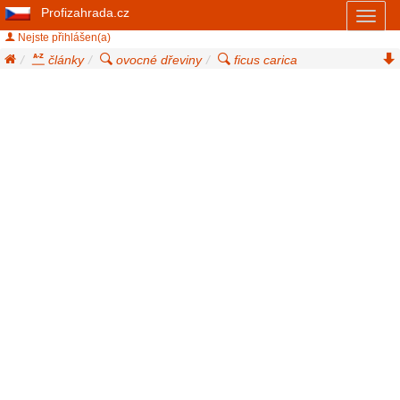
Profizahrada.cz
Toggl
naviga
Nejste přihlášen(a)
články
ovocné dřeviny
ficus carica
fíkovník smokvoň