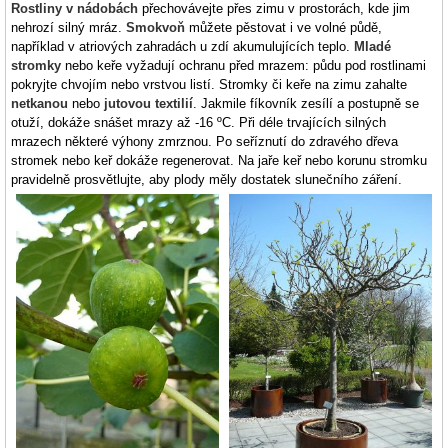
Rostliny v nádobách
přechovávejte přes zimu v prostorách, kde jim
nehrozí silný mráz.
Smokvoň
můžete pěstovat i ve volné půdě,
například v atriových zahradách u zdí akumulujících teplo.
Mladé
stromky
nebo keře vyžadují ochranu před mrazem: půdu pod rostlinami
pokryjte chvojím nebo vrstvou listí. Stromky či keře na zimu zahalte
netkanou
nebo
jutovou textilií
. Jakmile fíkovník zesílí a postupně se
otuží, dokáže snášet mrazy až -16 ºC. Při déle trvajících silných
mrazech některé výhony zmrznou. Po seříznutí do zdravého dřeva
stromek nebo keř dokáže regenerovat. Na jaře keř nebo korunu stromku
pravidelně prosvětlujte, aby plody měly dostatek slunečního záření.