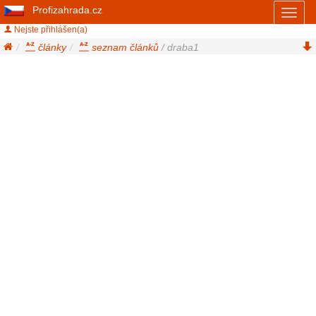
Profizahrada.cz
Toggl
naviga
Nejste přihlášen(a)
články
seznam článků
/ draba1