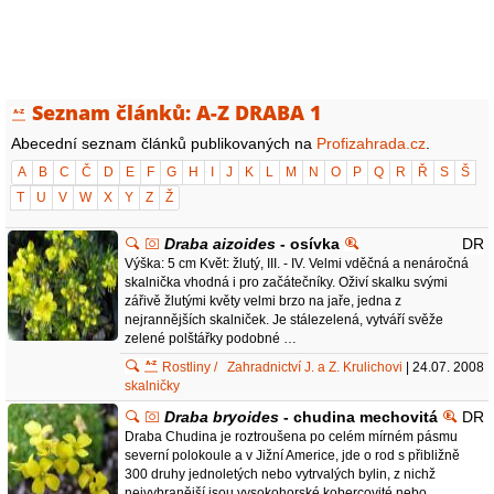
Seznam článků: A-Z DRABA 1
Abecední seznam článků publikovaných na
Profizahrada.cz
.
A
B
C
Č
D
E
F
G
H
I
J
K
L
M
N
O
P
Q
R
Ř
S
Š
T
U
V
W
X
Y
Z
Ž
Draba aizoides
- osívka
DR
Výška: 5 cm Květ: žlutý, III. - IV. Velmi vděčná a nenáročná
skalnička vhodná i pro začátečníky. Oživí skalku svými
zářivě žlutými květy velmi brzo na jaře, jedna z
nejrannějších skalniček. Je stálezelená, vytváří svěže
zelené polštářky podobné …
Rostliny /
Zahradnictví J. a Z. Krulichovi
| 24.07. 2008
skalničky
Draba bryoides
- chudina mechovitá
DR
Draba Chudina je roztroušena po celém mírném pásmu
severní polokoule a v Jižní Americe, jde o rod s přibližně
300 druhy jednoletých nebo vytrvalých bylin, z nichž
nejvybranější jsou vysokohorské kobercovité nebo