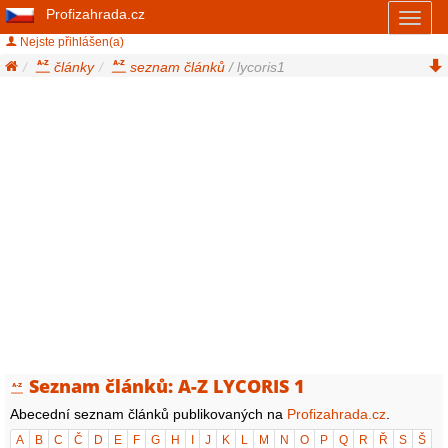
Profizahrada.cz
Toggl
naviga
Nejste přihlášen(a)
články
seznam článků
/ lycoris1
Seznam článků: A-Z LYCORIS 1
Abecední seznam článků publikovaných na
Profizahrada.cz
.
A
B
C
Č
D
E
F
G
H
I
J
K
L
M
N
O
P
Q
R
Ř
S
Š