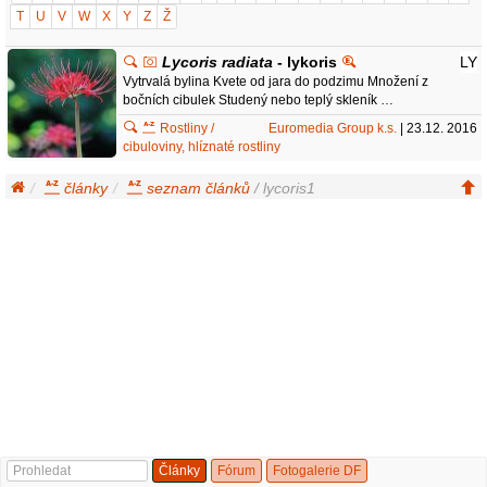
T
U
V
W
X
Y
Z
Ž
Lycoris radiata
- lykoris
LY
Vytrvalá bylina Kvete od jara do podzimu Množení z
bočních cibulek Studený nebo teplý skleník …
Rostliny /
Euromedia Group k.s.
| 23.12. 2016
cibuloviny, hlíznaté rostliny
články
seznam článků
/ lycoris1
Články
Fórum
Fotogalerie DF