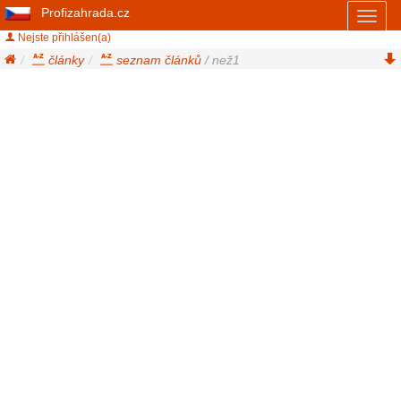
Profizahrada.cz
Toggl
naviga
Nejste přihlášen(a)
články
seznam článků
/ než1