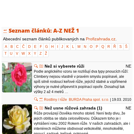
Seznam článků: A-Z NEŽ 1
Abecední seznam článků publikovaných na
Profizahrada.cz
.
A
B
C
Č
D
E
F
G
H
I
J
K
L
M
N
O
P
Q
R
Ř
S
Š
T
U
V
W
X
Y
Z
Ž
Než si vyberete růži
NE
Podle anglického vzoru se rozlišují dva typy pnoucích růží:
Climbery nejsou vlastně v pravém smyslu popínavé, ale
spíš silně rostoucí keřové růže, jejichž statné a vzpřímené
výhony je nutné připevnit k popínací opoře. Dosahují tak
výšky 2 až 4 metrů …
Rostliny / růže
BURDA Praha spol. s.r.o.
| 19.03. 2010
Než usne růžová zahrada (1)
NE
Růže provázejí člověka mnoho století. Není tedy divu, že
jejich obliba se stala celosvětovou. Důkazem toho je i
vyhlášení roku 2002 Rokem růže. V našich zahradách, ale i
interiérech můžeme obdivovat velkokvěté, mnohokvěté,
pnoucí, sadové, keřové, pokryvné …