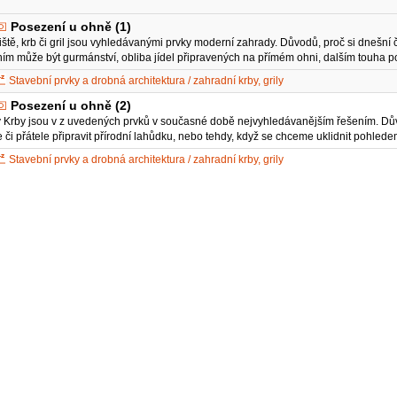
Posezení u ohně (1)
ště, krb či gril jsou vyhledávanými prvky moderní zahrady. Důvodů, proč si dnešní č
ím může být gurmánství, obliba jídel připravených na přímém ohni, dalším touha p
Stavební prvky a drobná architektura / zahradní krby, grily
Posezení u ohně (2)
 Krby jsou v z uvedených prvků v současné době nejvyhledávanějším řešením. Dův
 či přátele připravit přírodní lahůdku, nebo tehdy, když se chceme uklidnit pohled
Stavební prvky a drobná architektura / zahradní krby, grily