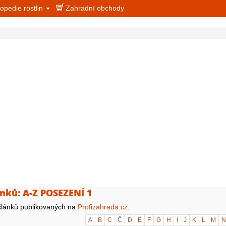
opedie rostlin
Zahradní obchody
nků: A-Z POSEZENÍ 1
lánků publikovaných na
Profizahrada.cz
.
A
B
C
Č
D
E
F
G
H
I
J
K
L
M
N