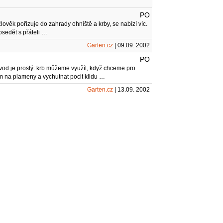
PO
lověk pořizuje do zahrady ohniště a krby, se nabízí víc.
osedět s přáteli …
Garten.cz
| 09.09. 2002
PO
od je prostý: krb můžeme využít, když chceme pro
em na plameny a vychutnat pocit klidu …
Garten.cz
| 13.09. 2002