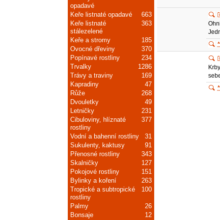
opadavé
Keře listnaté opadavé
663
Keře listnaté
363
Ohni
stálezelené
Jedn
Keře a stromy
185
Ovocné dřeviny
370
Popínavé rostliny
234
Trvalky
1286
Krby
Trávy a traviny
169
sebe
Kapradiny
47
Růže
268
Dvouletky
49
Letničky
231
Cibuloviny, hlíznaté
377
rostliny
Vodní a bahenní rostliny
31
Sukulenty, kaktusy
91
Přenosné rostliny
343
Skalničky
127
Pokojové rostliny
151
Bylinky a koření
263
Tropické a subtropické
100
rostliny
Palmy
26
Bonsaje
12