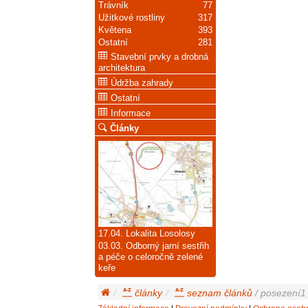
Trávník
77
Užitkové rostliny
317
Květena
393
Ostatní
281
Stavební prvky a drobná
architektura
Údržba zahrady
Ostatní
Informace
Články
17.04. Lokalita Losolosy
03.03. Odborný jarní sestřih
a péče o celoročně zelené
keře
články
seznam článků
/ posezení1