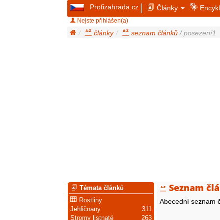
Profizahrada.cz
Články
Encykl
Nejste přihlášen(a)
články
seznam článků
/ posezení1
Seznam člá
Témata článků
Rostliny
Abecední seznam č
Jehličnany
311
Stromy listnaté
263