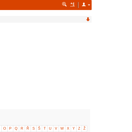
O
P
Q
R
Ř
S
Š
T
U
V
W
X
Y
Z
Ž