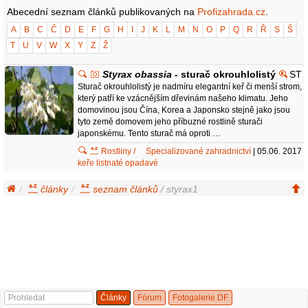
Abecední seznam článků publikovaných na
Profizahrada.cz
.
A
B
C
Č
D
E
F
G
H
I
J
K
L
M
N
O
P
Q
R
Ř
S
Š
T
U
V
W
X
Y
Z
Ž
Styrax obassia
- sturač okrouhlolistý
ST
Sturač okrouhlolistý je nadmíru elegantní keř či menší strom,
který patří ke vzácnějším dřevinám našeho klimatu. Jeho
domovinou jsou Čína, Korea a Japonsko stejně jako jsou
tyto země domovem jeho příbuzné rostlině sturači
japonskému. Tento sturač má oproti …
Rostliny /
Specializované zahradnictví
| 05.06. 2017
keře listnaté opadavé
články
seznam článků
/ styrax1
Články
Fórum
Fotogalerie DF