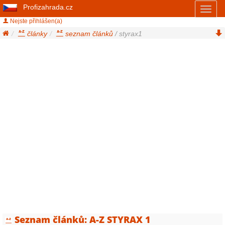
Profizahrada.cz
Toggl
naviga
Nejste přihlášen(a)
články
seznam článků
/ styrax1
Seznam článků: A-Z STYRAX 1