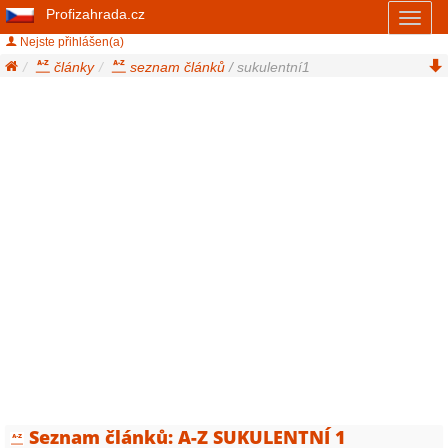
Profizahrada.cz
Toggl
naviga
Nejste přihlášen(a)
články
seznam článků
/ sukulentní1
Seznam článků: A-Z SUKULENTNÍ 1