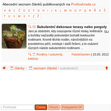
Abecední seznam článků publikovaných na
Profizahrada.cz
.
A
B
C
Č
D
E
F
G
H
I
J
K
L
M
N
O
P
Q
R
Ř
S
Š
T
U
V
W
X
Y
Z
Ž
Sukulentní dekorace terasy nebo pergoly
Jaro je obdobím, kdy osazujeme různé misky, květináče
SU
a truhlíky nejčastěji jednoletým bohatě kvetoucími
rostlinami. Kromě těchto rostlin, náročnějších na
pravidelnou péči, existuje i další řešení, a to osázení
různých nádob sukulentními rostlinami …
Rostliny / sukulenty,
PaleteGarden
| 15.03. 2012
kaktusy
články
seznam článků
/ sukulentní1
Články
Fórum
Fotogalerie DF