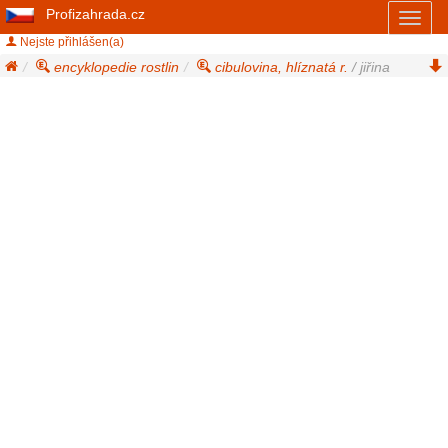
Profizahrada.cz
Toggl
naviga
Nejste přihlášen(a)
encyklopedie rostlin
cibulovina, hlíznatá r.
/ jiřina