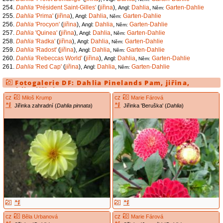
254.
Dahlia
'Président Saint-Gilles'
(
jiřina
),
Dahlia
,
Garten-Dahlie
Angl:
Něm:
255.
Dahlia
'Prima'
(
jiřina
),
Dahlia
,
Garten-Dahlie
Angl:
Něm:
256.
Dahlia
'Procyon'
(
jiřina
),
Dahlia
,
Garten-Dahlie
Angl:
Něm:
257.
Dahlia
'Quinea'
(
jiřina
),
Dahlia
,
Garten-Dahlie
Angl:
Něm:
258.
Dahlia
'Radka'
(
jiřina
),
Dahlia
,
Garten-Dahlie
Angl:
Něm:
259.
Dahlia
'Radost'
(
jiřina
),
Dahlia
,
Garten-Dahlie
Angl:
Něm:
260.
Dahlia
'Rebeccas World'
(
jiřina
),
Dahlia
,
Garten-Dahlie
Angl:
Něm:
261.
Dahlia
'Red Cap'
(
jiřina
),
Dahlia
,
Garten-Dahlie
Angl:
Něm:
Fotogalerie DF:
Dahlia
Pinelands Pam
,
jiřina
,
Dahlia
,
jiřinka
cz
cz
Miloš Krump
Marie Fárová
Jiřinka zahradní (
Dahlia pinnata
)
Jiřinka 'Beruška' (
Dahlia
)
cz
cz
Běla Urbanová
Marie Fárová