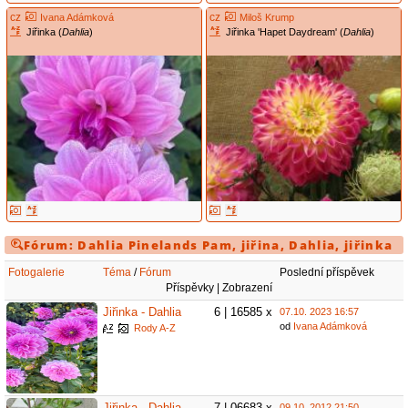
cz
cz
Ivana Adámková
Miloš Krump
Jiřinka (
Dahlia
)
Jiřinka 'Hapet Daydream' (
Dahlia
)
Fórum:
Dahlia
Pinelands Pam
,
jiřina
,
Dahlia
,
jiřinka
Fotogalerie
Téma
/
Fórum
Poslední příspěvek
Příspěvky | Zobrazení
Jiřinka - Dahlia
6 | 16585 x
07.10. 2023 16:57
od
Ivana Adámková
Rody A-Z
Jiřinka - Dahlia
7 | 06683 x
09.10. 2012 21:50