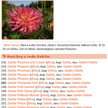
Marie Fárová
:
Barva květu červená, (žlutá s červenými špicemi) Velikost květu: Ø 15-
20 cm Výška: 120 cm Místo: Dendrologická zahrada Průhonice
Rostliny z rodu
Dahlia
:
242.
Dahlia
'Peaches and Cream'
(
jiřina
),
Dahlia
,
Garten-Dahlie
Angl:
Něm:
243.
Dahlia
'Pegasus'
(
jiřina
),
Dahlia
,
Garten-Dahlie
Angl:
Něm:
244.
Dahlia
'Penelopa'
(
jiřina
),
Dahlia
,
Garten-Dahlie
Angl:
Něm:
245.
Dahlia
'Perseus'
(
jiřina
),
Dahlia
,
Garten-Dahlie
Angl:
Něm:
246.
Dahlia
'Phoenix'
(
jiřina
),
Dahlia
,
Garten-Dahlie
Angl:
Něm:
247.
Dahlia
'Pinelands Pam'
(
jiřina
),
Dahlia
,
Garten-Dahlie
Angl:
Něm:
248.
Dahlia
'Pink Sunrise'
(
jiřina
),
Dahlia
,
Garten-Dahlie
Angl:
Něm:
249.
Dahlia
'Pink Sylvia'
(
jiřina
),
Dahlia
,
Garten-Dahlie
Angl:
Něm:
250.
Dahlia
'Platinum Blonde'
(
jiřina
),
Dahlia
,
Garten-Dahlie
Angl:
Něm:
251.
Dahlia
'Polka'
(
jiřina
),
Dahlia
,
Garten-Dahlie
Angl:
Něm:
252.
Dahlia
'Pollux'
(
jiřina
),
Dahlia
,
Garten-Dahlie
Angl:
Něm:
253.
Dahlia
'Préfet Demange'
(
jiřina
),
Dahlia
,
Garten-Dahlie
Angl:
Něm: