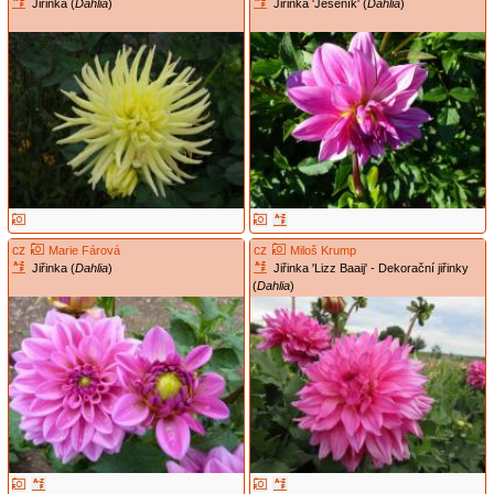
Jiřinka (
Dahlia
)
Jiřinka 'Jeseník' (
Dahlia
)
cz
cz
Marie Fárová
Miloš Krump
Jiřinka (
Dahlia
)
Jiřinka 'Lizz Baaij' - Dekorační jiřinky
(
Dahlia
)