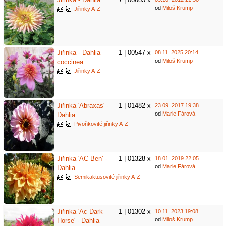
od
Miloš Krump
Jiřinky A-Z
Jiřinka - Dahlia
1 | 00547 x
08.11. 2025 20:14
od
Miloš Krump
coccinea
Jiřinky A-Z
Jiřinka 'Abraxas' -
1 | 01482 x
23.09. 2017 19:38
od
Marie Fárová
Dahlia
Pivoňkovité jiřinky A-Z
Jiřinka 'AC Ben' -
1 | 01328 x
18.01. 2019 22:05
od
Marie Fárová
Dahlia
Semikaktusovité jiřinky A-Z
Jiřinka 'Ac Dark
1 | 01302 x
10.11. 2023 19:08
od
Miloš Krump
Horse' - Dahlia