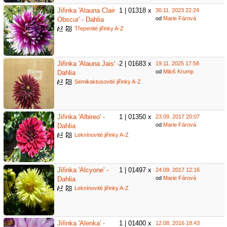
Jiřinka 'Alauna Clair
1 | 01318 x
30.11. 2023 22:24
od
Marie Fárová
Obscur' - Dahlia
Třepenité jiřinky A-Z
Jiřinka 'Alauna Jais' -
2 | 01683 x
19.11. 2025 17:58
od
Miloš Krump
Dahlia
Semikaktusovité jiřinky A-Z
Jiřinka 'Albireo' -
1 | 01350 x
23.09. 2017 20:07
od
Marie Fárová
Dahlia
Leknínovité jiřinky A-Z
Jiřinka 'Alcyone' -
1 | 01497 x
24.09. 2017 12:16
od
Marie Fárová
Dahlia
Leknínovité jiřinky A-Z
Jiřinka 'Alenka' -
1 | 01400 x
12.08. 2016 18:43