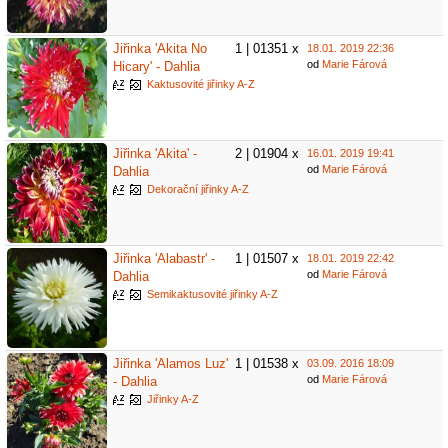
Jiřinka 'Akita No
1 | 01351 x
18.01. 2019 22:36
od
Marie Fárová
Hicary' - Dahlia
Kaktusovité jiřinky A-Z
Jiřinka 'Akita' -
2 | 01904 x
16.01. 2019 19:41
od
Marie Fárová
Dahlia
Dekorační jiřinky A-Z
Jiřinka 'Alabastr' -
1 | 01507 x
18.01. 2019 22:42
od
Marie Fárová
Dahlia
Semikaktusovité jiřinky A-Z
Jiřinka 'Alamos Luz'
1 | 01538 x
03.09. 2016 18:09
od
Marie Fárová
- Dahlia
Jiřinky A-Z