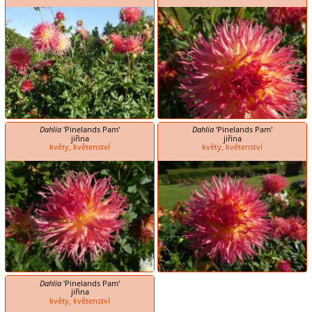
Dahlia
'Pinelands Pam'
Dahlia
'Pinelands Pam'
jiřina
jiřina
květy, květenství
květy, květenství
Dahlia
'Pinelands Pam'
jiřina
květy, květenství