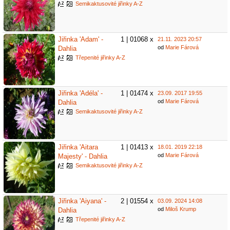
Semikaktusovité jiřinky A-Z
Jiřinka 'Adam' -
1 | 01068 x
21.11. 2023 20:57
od
Marie Fárová
Dahlia
Třepenité jiřinky A-Z
Jiřinka 'Adéla' -
1 | 01474 x
23.09. 2017 19:55
od
Marie Fárová
Dahlia
Semikaktusovité jiřinky A-Z
Jiřinka 'Aitara
1 | 01413 x
18.01. 2019 22:18
od
Marie Fárová
Majesty' - Dahlia
Semikaktusovité jiřinky A-Z
Jiřinka 'Aiyana' -
2 | 01554 x
03.09. 2024 14:08
od
Miloš Krump
Dahlia
Třepenité jiřinky A-Z