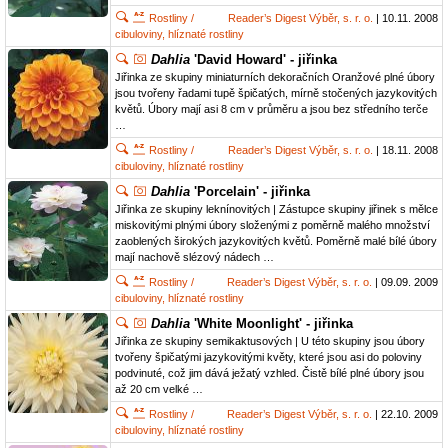
Rostliny /
Reader’s Digest Výběr, s. r. o.
| 10.11. 2008
cibuloviny, hlíznaté rostliny
Dahlia
'David Howard' - jiřinka
Jiřinka ze skupiny miniaturních dekoračních Oranžové plné úbory
jsou tvořeny řadami tupě špičatých, mírně stočených jazykovitých
květů. Úbory mají asi 8 cm v průměru a jsou bez středního terče
…
Rostliny /
Reader’s Digest Výběr, s. r. o.
| 18.11. 2008
cibuloviny, hlíznaté rostliny
Dahlia
'Porcelain' - jiřinka
Jiřinka ze skupiny leknínovitých | Zástupce skupiny jiřinek s mělce
miskovitými plnými úbory složenými z poměrně malého množství
zaoblených širokých jazykovitých květů. Poměrně malé bílé úbory
mají nachově slézový nádech …
Rostliny /
Reader’s Digest Výběr, s. r. o.
| 09.09. 2009
cibuloviny, hlíznaté rostliny
Dahlia
'White Moonlight' - jiřinka
Jiřinka ze skupiny semikaktusových | U této skupiny jsou úbory
tvořeny špičatými jazykovitými květy, které jsou asi do poloviny
podvinuté, což jim dává ježatý vzhled. Čistě bílé plné úbory jsou
až 20 cm velké …
Rostliny /
Reader’s Digest Výběr, s. r. o.
| 22.10. 2009
cibuloviny, hlíznaté rostliny