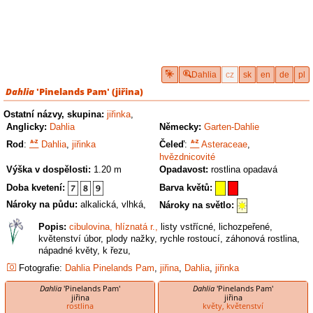
Dahlia
cz
sk
en
de
pl
Dahlia
'Pinelands Pam'
(
jiřina
)
Ostatní názvy, skupina:
jiřinka
,
Anglicky:
Dahlia
Německy:
Garten-Dahlie
Rod
:
Dahlia
,
jiřinka
Čeleď
:
Asteraceae
,
hvězdnicovité
Výška v dospělosti:
1.20 m
Opadavost:
rostlina opadavá
Doba kvetení:
Barva květů:
Nároky na půdu:
alkalická, vlhká,
Nároky na světlo:
Popis:
cibulovina, hlíznatá r.,
listy vstřícné, lichozpeřené,
květenství úbor, plody nažky, rychle rostoucí, záhonová rostlina,
nápadné květy, k řezu,
Fotografie:
Dahlia
Pinelands Pam
,
jiřina
,
Dahlia
,
jiřinka
Dahlia
'Pinelands Pam'
Dahlia
'Pinelands Pam'
jiřina
jiřina
rostlina
květy, květenství