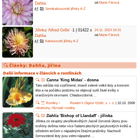
od
Marie Fárová
Dahlia
Semikaktusovité jiřinky A-Z
Jiřinka 'Alfred Grille' -
1 | 01422 x
24.11. 2023 18:31
od
Marie Fárová
Dahlia
Kaktusovité jiřinky A-Z
Články:
Dahlia
,
jiřina
Další informace v článcích o rostlinách
Canna
'King Midas' - dosna
Tato odrůda má vzpřímené, tmavě zelené velké listy a koncem
léta a na počátku podzimu se objevují sytě žluté květy s
oranžovými skvrnami. Chladuvzdorná …
Rostliny /
Reader’s Digest Výběr, s. r. o.
| 10.10. 2008
cibuloviny, hlíznaté rostliny
Dahlia
'Bishop of Llandaff' - jiřinka
Jiřinka ze skupiny pivoňkokvětých Jasně červené úbory jsou
tvořeny dvěma nebo více řadami plochých jazykovitých květů a
středním terčem s nápadnými žlutými prašníky. Nachově
černozelené listy jsou velmi nápadné …