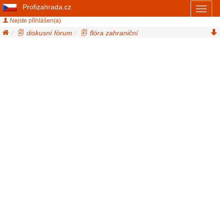
Profizahrada.cz
Toggl
naviga
Nejste přihlášen(a)
diskusní fórum
flóra zahraniční
flóra zahraniční a-z
noholist
podophyllum delavayi