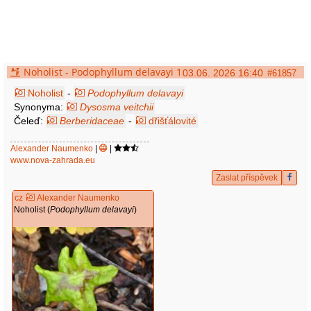
Noholist - Podophyllum delavayi 1
03.06. 2026 16:40
#61857
Noholist
-
Podophyllum delavayi
Synonyma:
Dysosma veitchii
Čeleď:
Berberidaceae
-
dřišťálovité
Alexander Naumenko
|
|
www.nova-zahrada.eu
Zaslat příspěvek
cz
Alexander Naumenko
Noholist (
Podophyllum delavayi
)