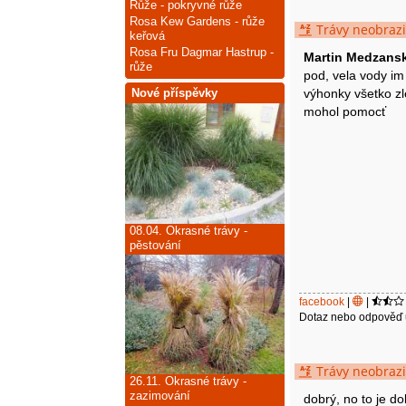
Růže - pokryvné růže
Rosa Kew Gardens - růže
Trávy neobrazi
keřová
Rosa Fru Dagmar Hastrup -
Martin Medzans
růže
pod, vela vody im
výhonky všetko zl
Nové příspěvky
mohol pomocť
08.04.
Okrasné trávy -
pěstování
facebook
|
|
Dotaz nebo odpověď 
Trávy neobrazi
26.11.
Okrasné trávy -
zazimování
dobrý, no to je 