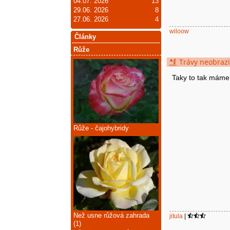
04.07. 2026
13
29.06. 2026
8
27.06. 2026
4
wiloow
Články
Růže
Trávy neobrazi
Taky to tak máme
Růže - čajohybridy
Než usne růžová zahrada
jitula
|
(1)