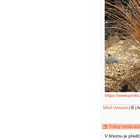
https://www.profi
Miloš Vymazal
|
| A
Trávy neobrazi
V březnu je před