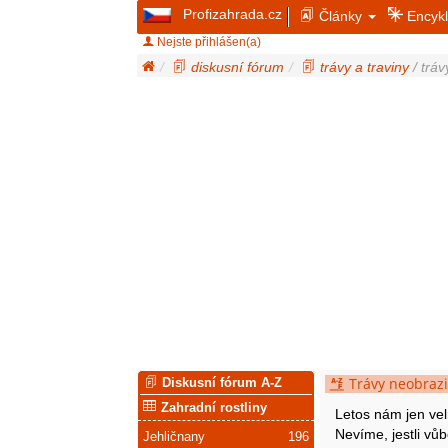
Profizahrada.cz
Články
Encykl
Nejste přihlášen(a)
diskusní fórum
trávy a traviny
/ tráv
Trávy neobrazi
Diskusní fórum A-Z
Zahradní rostliny
Letos nám jen vel
Nevíme, jestli vů
Jehličnany
196