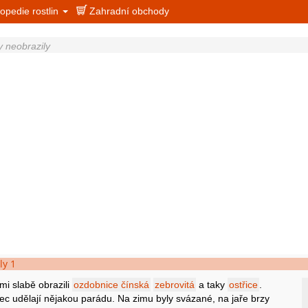
opedie rostlin
Zahradní obchody
y neobrazily
ly 1
mi slabě obrazili
ozdobnice čínská
zebrovitá
a taky
ostřice
.
bec udělají nějakou parádu. Na zimu byly svázané, na jaře brzy