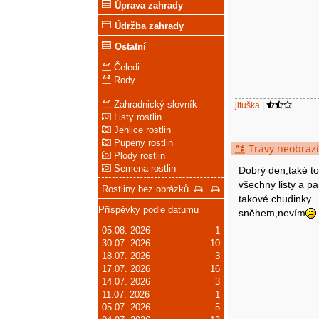
Úprava zahrady
Údržba zahrady
Ostatní
Čeledi
Rody
Zahradnický slovník
jituška
|
Listy rostlin
Jehlice rostlin
Pupeny rostlin
Trávy neobrazi
Plody rostlin
Semena rostlin
Dobrý den,také t
všechny listy a pa
Rostliny bez obrázků
takové chudinky..
Příspěvky podle datumu
sněhem,nevím
05.08. 2026
1
30.07. 2026
10
18.07. 2026
3
17.07. 2026
16
14.07. 2026
3
11.07. 2026
1
05.07. 2026
5