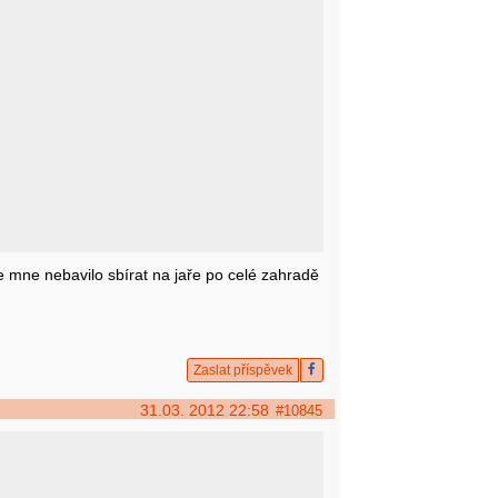
e mne nebavilo sbírat na jaře po celé zahradě
.
Zaslat příspěvek
31.03. 2012 22:58
#10845