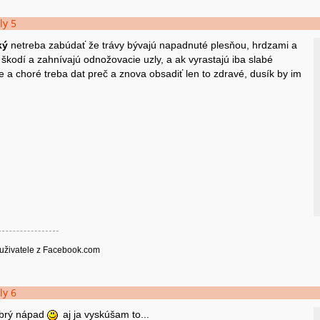
ly 5
ký
netreba zabúdať že trávy bývajú napadnuté plesňou, hrdzami a
 škodí a zahnívajú odnožovacie uzly, a ak vyrastajú iba slabé
e a choré treba dat preč a znova obsadiť len to zdravé, dusík by im
uživatele z Facebook.com
ly 6
dobrý nápad
aj ja vyskúšam to...