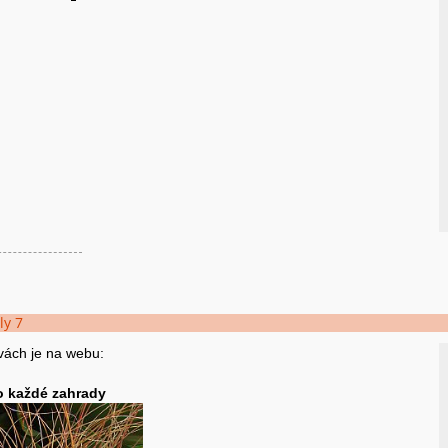
ly 7
vách je na webu:
o každé zahrady