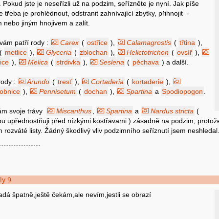
Pokud jste je neseřízli už na podzim, seřízněte je nyní. Jak píše
třeba je prohlédnout, odstranit zahnívající zbytky, přihnojit -
 nebo jiným hnojivem a zalít.
avám patří rody :
Carex
(
ostřice
),
Calamagrostis
(
třtina
),
(
metlice
),
Glyceria
(
zblochan
),
Helictotrichon
(
ovsíř
),
ice
),
Melica
(
strdivka
),
Sesleria
(
pěchava
) a další.
rody :
Arundo
(
tresť
),
Cortaderia
(
kortaderie
),
obnice
),
Pennisetum
(
dochan
),
Spartina
a
Spodiopogon
.
m svoje trávy
Miscanthus
,
Spartina
a
Nardus stricta
(
rou upřednostňuji před nízkými kostřavami ) zásadně na podzim, protož
 rozváté listy. Žádný škodlivý vliv podzimního seříznutí jsem neshledal
ly 9
adá špatně,ještě čekám,ale nevím,jestli se obrazí