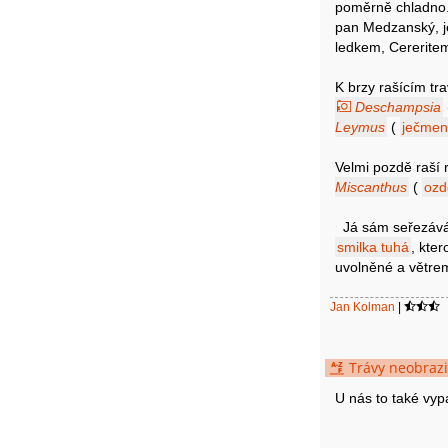
poměrně chladno. 
pan Medzanský, je 
ledkem, Cereritem
K brzy rašícím tr
Deschampsia
Leymus
(
ječmen
Velmi pozdě raší 
Miscanthus
(
ozd
Já sám seřezává
smilka tuhá
, kte
uvolněné a větrem
Jan Kolman
|
Trávy neobrazi
U nás to také vyp