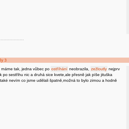
ly 3
o máme tak, jedna vůbec po
ostříhání
neobrazila,
zežloutly
nejprv
k po sestřihu nic a druhá sice kvete,ale přesně jak píše jituška
.také nevím co jsme udělali špatně,možná to bylo zimou a hodně