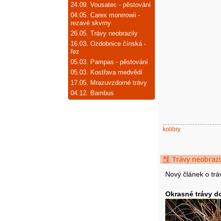
24.09.
Vousatec - pěstování
04.05.
Carex monrrowii -
rezavé skvrny
26.05.
Trávy neobrazily
16.03.
Ozdobnice čínská -
řez
05.03.
Pampas - pěstování
05.03.
Kostřava medvědí
17.05.
Mrazuvzdorné trávy
04.12.
Bambus
kolibry
Trávy neobrazi
Nový článek o trá
Okrasné trávy d