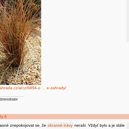
zahrada.cz/a/cz/6894-o … e-zahrady/
dministrator
ly 8
časné znepokojovat se, že
okrasné trávy
neraší. Vždyť bylo a je stále