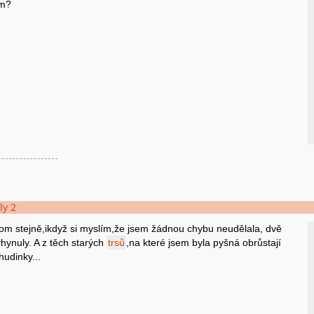
ím?
ly 2
 tom stejně,ikdyž si myslím,že jsem žádnou chybu neudělala, dvě
hynuly. A z těch starých
trsů
,na které jsem byla pyšná obrůstají
hudinky...