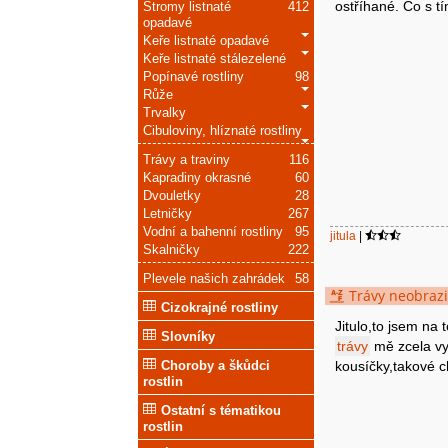
ostříhané. Co s t
Stromy listnaté
412
opadavé
Keře listnaté opadavé
Keře listnaté stálezelené
Popínavé rostliny
98
Růže
Trvalky
Cibuloviny, hlíznaté rostliny
Trávy a traviny
116
Kapradiny okrasné
60
Dvouletky
28
Letničky
267
Vodní a bahenní rostliny
95
jitula
|
Skalničky
222
Plevele našich zahrádek
58
Trávy neobrazi
Cizokrajné rostliny
Jitulo,to jsem na
Slovníky
trávy
mě zcela vy
kousíčky,takové c
Choroby a škůdci
rostlin
Ostatní s tématikou
rostlin