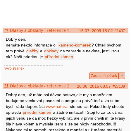
Dlažby a obklady - reference 1
15.07. 2009 15:02
#1497
Dobrý den,
nemáte někdo informace o
kameno-komarek
? Chtěli bychom
tam právě
dlažby
a
obklady
na zahradu a nevíme, jestli jsou
ok? Naší prioritou je
přírodní kámen
.
vyvojstranek
Zaslat příspěvek
Dlažby a obklady - reference 2
20.06. 2015 08:57
#27109
Dobrý den, už máte asi dávno hotovo,ale my s manželem
budujeme venkovní posezení s pergolou právě teď a za sebe
bych ráda doporučila
www.natural
-stones-cz. Pokud tedy chcete
opravdu
přírodní kámen
a žádné imitace!!! Stojí to za to, už na
jejich vebu se dá moc hezky vybírat, ale v první chvíli mi té krásy
šla hlava kolem a myslela jsem si že se nikdy nerozhodnu!!!
Nakonec mi to pomohl rozseknout manžel a už máme materiál