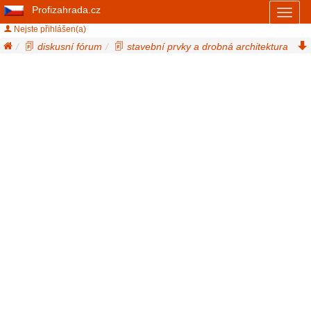
Profizahrada.cz
Toggl
naviga
Nejste přihlášen(a)
diskusní fórum
stavební prvky a drobná architektura
dlažby a chodníky
/ dlažby a obklady - reference