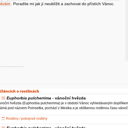
lévám
. Poradíte mi jak jí neublížit a zachovat do přístích Vánoc.
 článcích o rostlinách
Euphorbia pulcherrima
- vánoční hvězda
noční hvězda (Euphorbia pulcherrima) je v období Vánoc vyhledávaným doplňkem, kt
ámá pod názvem Poinsettia, pochází z Mexika a je oblíbenou rostlinou času vánočn
Rostliny / pokojové rostliny
Euphorbia pulcherrima
- vánoční hvězda