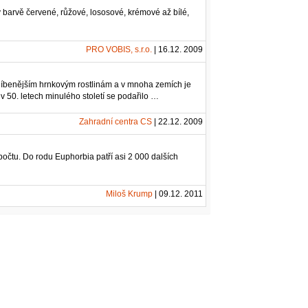
v barvě červené, růžové, lososové, krémové až bílé,
PRO VOBIS, s.r.o.
| 16.12. 2009
blíbenějším hrnkovým rostlinám a v mnoha zemích je
 50. letech minulého století se podařilo …
Zahradní centra CS
| 22.12. 2009
počtu. Do rodu Euphorbia patří asi 2 000 dalších
Miloš Krump
| 09.12. 2011