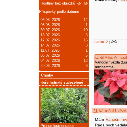
Rostliny bez obrázků
Příspěvky podle datumu
06.08. 2026
12
05.08. 2026
1
30.07. 2026
10
18.07. 2026
3
17.07. 2026
16
blanka12
|
14.07. 2026
3
11.07. 2026
1
05.07. 2026
5
cz
Miloš Vymaza
04.07. 2026
13
Vánoční hvězda (
Eu
29.06. 2026
8
pulcherrima
)
Články
Keře listnaté stálezelené
Vánoční hvězda
Mám
Vánoční hv
Ráda bych věděla 
Prunus laurocerasus