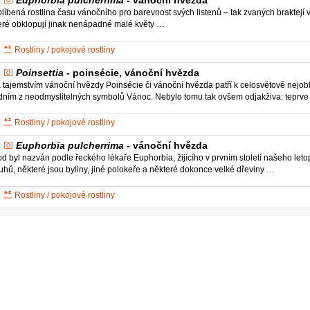
líbená rostlina času vánočního pro barevnost svých listenů – tak zvaných braktejí 
eré obklopují jinak nenápadné malé květy …
Rostliny / pokojové rostliny
Poinsettia
- poinsécie, vánoční hvězda
 tajemstvím vánoční hvězdy Poinsécie či vánoční hvězda patří k celosvětově nejo
dním z neodmyslitelných symbolů Vánoc. Nebylo tomu tak ovšem odjakživa: teprve v
Rostliny / pokojové rostliny
Euphorbia pulcherrima
- vánoční hvězda
d byl nazván podle řeckého lékaře Euphorbia, žijícího v prvním století našeho leto
uhů, některé jsou byliny, jiné polokeře a některé dokonce velké dřeviny …
Rostliny / pokojové rostliny