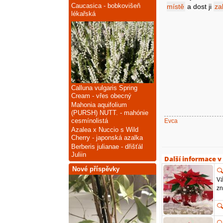
Caucasica - bobkovišeň
místě
a dost ji
za
lékařská
Calluna vulgaris Spring
Cream - vřes obecný
Mahonia aquifolium
(PURSH) NUTT. - mahónie
Evca
cesmínolistá
Azalea x Nuccio s Wild
Cherry - japonská azalka
Berberis julianae - dřišťál
Juliin
Další informace v
Nové příspěvky
Vá
zn