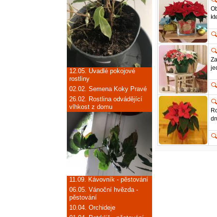
Ob
kt
Za
je
12.05.
Uvadlé pokojové
rostliny
02.02.
Semena Koky Pravé
26.02.
Rostlina odvádějící
vlhkost z domu
Ro
dr
11.09.
Kávovník - pěstování
06.05.
Vánoční hvězda -
pěstování
10.04.
Orchideje