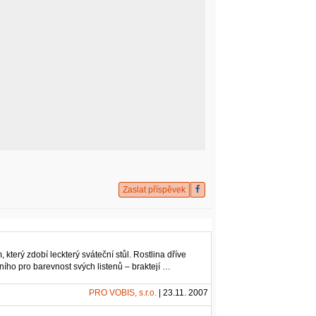
Zaslat příspěvek
erý zdobí leckterý sváteční stůl. Rostlina dříve
ího pro barevnost svých listenů – braktejí …
PRO VOBIS, s.r.o.
| 23.11. 2007