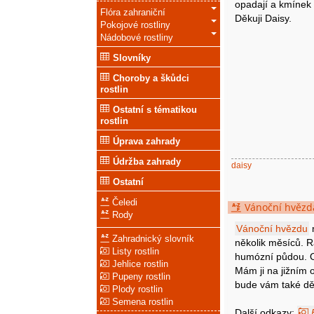
opadají a kmínek
Flóra zahraniční
Děkuji Daisy.
Pokojové rostliny
Nádobové rostliny
Slovníky
Choroby a škůdci
rostlin
Ostatní s tématikou
rostlin
Úprava zahrady
Údržba zahrady
daisy
Ostatní
Čeledi
Vánoční hvězda
Rody
Vánoční hvězdu
Zahradnický slovník
několik měsíců. R
Listy rostlin
humózní půdou. O
Jehlice rostlin
Mám ji na jižním 
Pupeny rostlin
bude vám také děl
Plody rostlin
Semena rostlin
Další odkazy: