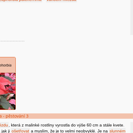
l
phorbia
 - pěstování 3
ězdu
, která z malinké rostliny vyrostla do výše 60 cm a stále kvete.
jak ji
ošetřovat
a myslím, že je to velmi neobvyklé. Je na
slunném