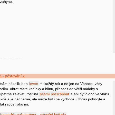
 zahyne.
 - pěstování 2
mám několik let a
kvete
mi každý rok a ne jen na Vánoce, vždy
adím obrat staré kočínky a hlínu, přesadit do větši nádoby s
patrně zalévat, rostlina
nesmí přeschnout
a ani být dloho ve vlhku.
okně a je nádherná, ale může být i na východě. Občas pohnojte a
at radost jako mi.
Euphorbia pulcherrima
-
vánoční hvězda