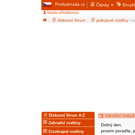
Profizahrada.cz
Články
Encykl
Nejste přihlášen(a)
diskusní fórum
pokojové rostliny
/ v
Vánoční hvězda
Diskusní fórum A-Z
Zahradní rostliny
Dobrý den,
prosím poraďte, 
Cizokrajné rostliny