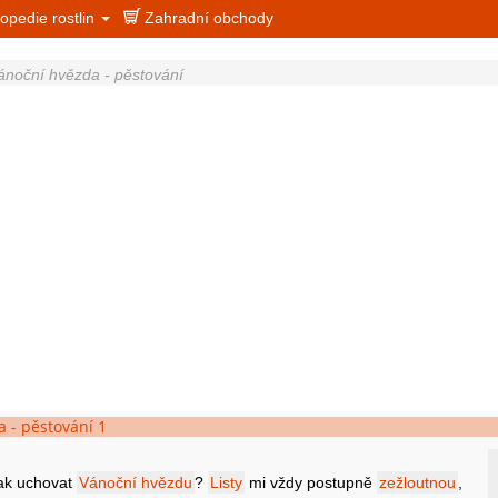
opedie rostlin
Zahradní obchody
ánoční hvězda - pěstování
 - pěstování 1
jak uchovat
Vánoční hvězdu
?
Listy
mi vždy postupně
zežloutnou
,