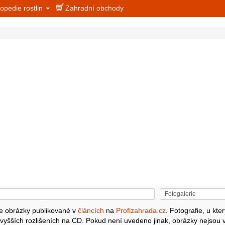
opedie rostlin
Zahradní obchody
je obrázky publikované v
článcích
na
Profizahrada.cz
. Fotografie, u kt
e vyšších rozlišeních na CD. Pokud není uvedeno jinak, obrázky nejsou