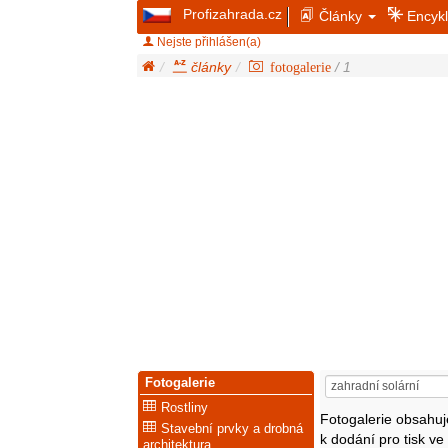
Profizahrada.cz
Články
Encykl
Nejste přihlášen(a)
články
fotogalerie
/ 1
Fotogalerie
Rostliny
Fotogalerie obsahu
Stavební prvky a drobná
k dodání pro tisk v
architektura