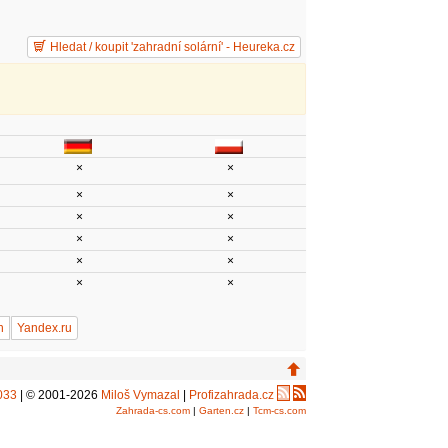
Hledat / koupit 'zahradní solární' - Heureka.cz
×
×
×
×
×
×
×
×
×
×
×
×
n
Yandex.ru
033
| © 2001-2026
Miloš Vymazal
|
Profizahrada.cz
Zahrada-cs.com
|
Garten.cz
|
Tcm-cs.com