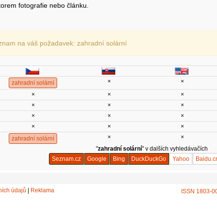
torem fotografie nebo článku.
znam na váš požadavek: zahradní solární
×
×
zahradní solární
×
×
×
×
×
×
×
×
×
×
×
×
×
×
zahradní solární
"
zahradní solární
" v dalších vyhledávačích
Seznam.cz
Google
Bing
DuckDuckGo
Yahoo
Baidu.c
ích údajů
|
Reklama
ISSN 1803-0