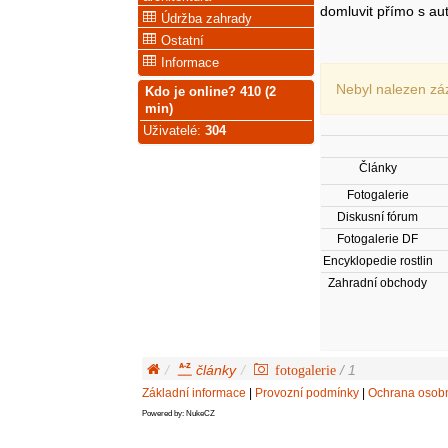
domluvit přímo s au
Údržba zahrady
Ostatní
Informace
Nebyl nalezen zá
Kdo je online? 410 (2
min)
Uživatelé
:
304
Články
Fotogalerie
Diskusní fórum
Fotogalerie DF
Encyklopedie rostlin
Zahradní obchody
články
fotogalerie
/ 1
Základní informace
|
Provozní podmínky
|
Ochrana osobn
Powered by: NukeCZ