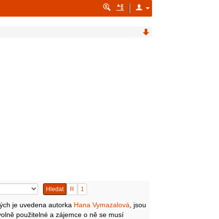
Hledat
R
1
erých je uvedena autorka
Hana Vymazalová
, jsou
 volně použitelné a zájemce o ně se musí