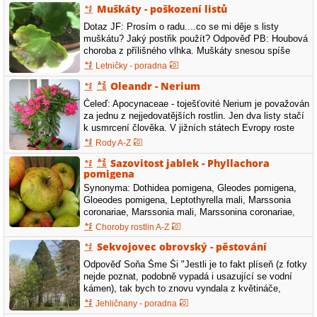
Muškáty - poškození listů
zaleváme 2-3x týdně. Má ráda vyšší vzdušnou
vlhkost,…
Dotaz JF: Prosím o radu....co se mi děje s listy
muškátu? Jaký postřik použít? Odpověď PB: Houbová
choroba z přílišného vlhka. Muškáty snesou spíše
přísušek. Listy odstranit a popřípadě ošetřit proti
Letničky - poradna
houbovým chorobám. Možná bude stačit dále
Oleandr - Nerium
nepřelévat. Odpověď JV: Má to moc vody, a už se
tvoří plíšeň, nechat…
Čeleď: Apocynaceae - toješťovité Nerium je považován
za jednu z nejjedovatějších rostlin. Jen dva listy stačí
k usmrcení člověka. V jižních státech Evropy roste
oleandr jako vytrvalý strom nebo keř snad na každém
Rody A-Z
kroku. Vyžaduje slunné stanoviště a substrát s
Sazovitost jablek - Phyllachora
přídavkem rašeliny. Oleandr je potřeba každé jaro
pomigena
přesadit…
Synonyma: Dothidea pomigena, Gleodes pomigena,
Gloeodes pomigena, Leptothyrella mali, Marssonia
coronariae, Marssonia mali, Marssonina coronariae,
Marssonina mali Čeleď: Phyllachoraceae -
Choroby rostlin A-Z
puchýřkovité Říše: Fungi - houby Sazovitost jablek je
Sekvojovec obrovský - pěstování
nepříjemným kosmetickým defektem, který kazí
vzhled ovoce. Za viníka této choroby můžeme
Odpověď Soňa Šme Ši "Jestli je to fakt plíseň (z fotky
označit…
nejde poznat, podobně vypadá i usazující se vodní
kámen), tak bych to znovu vyndala z květináče,
vytřásla co nejvíc hlíny z kořenů, vydezinfikovala
Jehličnany - poradna
květináče i nářadí, pokud nějaké používáte, na dno