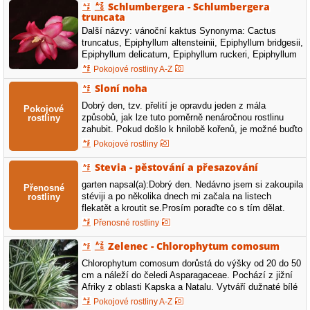
Schlumbergera - Schlumbergera
květináče drenáž a na to nový substrát. Omezit
truncata
zálivku (klidně…
Další názvy: vánoční kaktus Synonyma: Cactus
truncatus, Epiphyllum altensteinii, Epiphyllum bridgesii,
Epiphyllum delicatum, Epiphyllum ruckeri, Epiphyllum
ruckerianum, Epiphyllum truncatum, Schlumbergera
Pokojové rostliny A-Z
bridgesii, Zygocactus bridgesii, Zygocactus delicatus,
Sloní noha
Zygocactus truncatusČeleď: Cactaceae - kaktusovité
Barva květů: červená, Kvete…
Dobrý den, tzv. přelití je opravdu jeden z mála
způsobů, jak lze tuto poměrně nenáročnou rostlinu
zahubit. Pokud došlo k hnilobě kořenů, je možné buďto
samozřejmě ihned omezit zálivku a zalévat pouze
Pokojové rostliny
tehdy, až zemina vyschne a vyčkat, zda vytvoří ve
stávající zemině kořeny nové. Druhá velmi podobná
Stevia - pěstování a přesazování
varianta je rostlinu…
garten napsal(a):Dobrý den. Nedávno jsem si zakoupila
stéviji a po několika dnech mi začala na listech
flekatět a kroutit se.Prosím poraďte co s tím dělat.
Nerada bych o rostlinky přišla. BE Dotaz z internetové
Přenosné rostliny
poradny Zahradnictví J. a Z. Krulichovi Dobrý den, jak
je uvedeno i v návodu na pěstování stévie, tak rostliny
Zelenec - Chlorophytum comosum
na podzim…
Chlorophytum comosum dorůstá do výšky od 20 do 50
cm a náleží do čeledi Asparagaceae. Pochází z jižní
Afriky z oblasti Kapska a Natalu. Vytváří dužnaté bílé
kořeny. Listy jsou obloukovitě ohnuté, zelené a
Pokojové rostliny A-Z