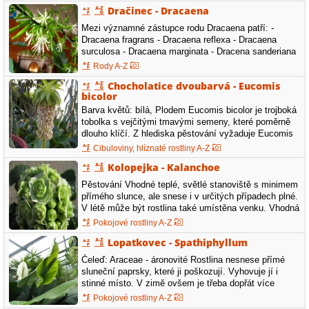
Dračinec - Dracaena
OJ: Trochu zálivku omezit, bude to tím Odpověď AV:
Určitě omezit…
Mezi významné zástupce rodu Dracaena patří: -
Dracaena fragrans - Dracaena reflexa - Dracaena
surculosa - Dracaena marginata - Dracena sanderiana
Pěstování: - světlomilné rostliny, nesnesou přímé
Rody A-Z
sluneční záření - teplota pro zakořeňování by měla být
Chocholatice dvoubarvá - Eucomis
od 20 do 25 °C - substrát pro pěstování by měl být
bicolor
složen z rašeliny,…
Barva květů: bílá, Plodem Eucomis bicolor je trojboká
tobolka s vejčitými tmavými semeny, které poměrně
dlouho klíčí. Z hlediska pěstování vyžaduje Eucomis
bicolor suché chráněné stanoviště na plném slunci.
Cibuloviny, hlíznaté rostliny A-Z
Půda by měla být kyprá a bohatá na živiny. Během
Kolopejka - Kalanchoe
vegetace potřebuje vydatnou zálivku, po odkvětu je
nutné zálivku…
Pěstování Vhodné teplé, světlé stanoviště s minimem
přímého slunce, ale snese i v určitých případech plné.
V létě může být rostlina také umístěna venku. Vhodná
občasná zálivka. Nesnese mráz. Má ráda dobře
Pokojové rostliny A-Z
větraná místa s pokojovou teplotou. Doporučuje se
Lopatkovec - Spathiphyllum
pěstovat v přiměřeně velkých květináčích, ve
větších…
Čeleď: Araceae - áronovité Rostlina nesnese přímé
sluneční paprsky, které ji poškozují. Vyhovuje jí i
stinné místo. V zimě ovšem je třeba dopřát více
světla, ale zálivku omezit. Teplota v zimě ne méně než
Pokojové rostliny A-Z
15 stupňů. Substrát nesmí vyschnout. V letním období