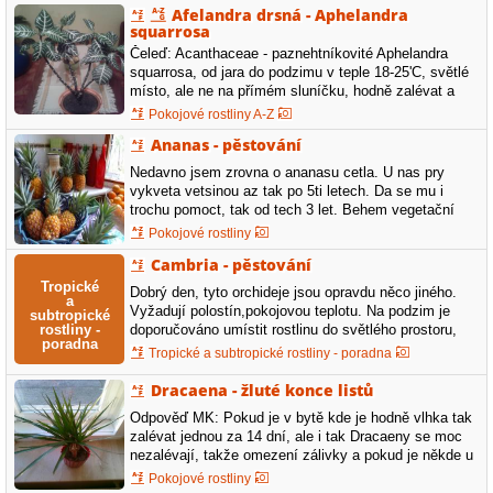
Afelandra drsná - Aphelandra
squarrosa
Čeleď: Acanthaceae - paznehtníkovité Aphelandra
squarrosa, od jara do podzimu v teple 18-25'C, světlé
místo, ale ne na přímém sluníčku, hodně zalévat a
rosit, kvete žlutými jakoby chocholkami/klasy, v zimě
Pokojové rostliny A-Z
12-14'C, zálivku omezit. Píšou v knížce, že je náročná
Ananas - pěstování
na hnojení, od jara,aby kvetla. Jestli se jí nedaří, tak
je…
Nedavno jsem zrovna o ananasu cetla. U nas pry
vykveta vetsinou az tak po 5ti letech. Da se mu i
trochu pomoct, tak od tech 3 let. Behem vegetační
sezóny hnojit tekutými hnojivy. Umistit na jižní okno.
Pokojové rostliny
Behem zimy omezit zálivku. A ke kveteni ho muzete
Cambria - pěstování
primet i "umele", nejlepe na jare do ruzice nalit
acetonovou vodu. Tu ziskate rozpustenim 80…
Dobrý den, tyto orchideje jsou opravdu něco jiného.
Vyžadují polostín,pokojovou teplotu. Na podzim je
doporučováno umístit rostlinu do světlého prostoru,
kde je teplota 14-16°C a omezit zálivku. Tím se
Tropické a subtropické rostliny - poradna
podpoří tvorba květů. Vykvétá obvykle jednou za rok
na novém výhonu-pahlíze. Odkvetlé stvoly můžete
Dracaena - žluté konce listů
odstranit,nová poupata…
Odpověď MK: Pokud je v bytě kde je hodně vlhka tak
zalévat jednou za 14 dní, ale i tak Dracaeny se moc
nezalévají, takže omezení zálivky a pokud je někde u
okna, tak ji dát někam kde na ni nebudu moc svítit
Pokojové rostliny
slunce, nemá ráda přímé sluneční paprsky. Odpověď