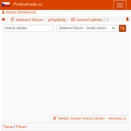
Profizahrada.cz
Toggl
naviga
Nejste přihlášen(a)
diskusní fórum
příspěvky
omezit zálivku
/ 1
Hledat / koupit 'omezit zálivku' - Heureka.cz
Téma
/
Fórum