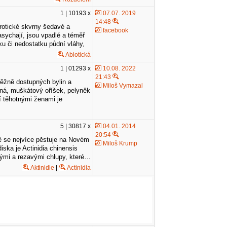
1 | 10193 x
07.07. 2019
14:48
krotické skvrny šedavé a
facebook
sychají, jsou vpadlé a téměř
tku či nedostatku půdní vláhy,
Abiotická
1 | 01293 x
10.08. 2022
21:43
běžně dostupných bylin a
Miloš Vymazal
ecná, muškátový oříšek, pelyněk
í těhotnými ženami je
5 | 30817 x
04.01. 2014
20:54
bě se nejvíce pěstuje na Novém
Miloš Krump
iska je Actinidia chinensis
stými a rezavými chlupy, které…
Aktinidie
|
Actinidia