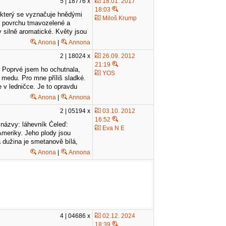
5 | 18776 x
18.01. 2017
18:03
 který se vyznačuje hnědými
Miloš Krump
na povrchu tmavozelené a
y silně aromatické. Květy jsou
Anona
|
Annona
2 | 18024 x
26.09. 2012
21:19
a. Poprvé jsem ho ochutnala,
YOS
 medu. Pro mne příliš sladké.
e v ledničce. Je to opravdu
Anona
|
Annona
2 | 05194 x
03.10. 2012
16:52
názvy: láhevník Čeleď:
Eva N E
Ameriky. Jeho plody jsou
á dužina je smetanově bílá,
Anona
|
Annona
4 | 04686 x
02.12. 2024
18:39