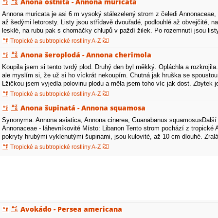
Anona ostnitá - Annona muricata
Annona muricata je asi 6 m vysoký stálezelený strom z čeledi Annonaceae,
až šedými letorosty. Listy jsou střídavě dvouřadé, podlouhlé až obvejčité, 
lesklé, na rubu pak s chomáčky chlupů v paždí žilek. Po rozemnutí jsou list
jednotlivé v…
Tropické a subtropické rostliny A-Z
Anona šeroplodá - Annona cherimola
Koupila jsem si tento tvrdý plod. Druhý den byl měkký. Opláchla a rozkrojil
ale myslím si, že už si ho víckrát nekoupím. Chutná jak hruška se spoustou
Lžičkou jsem vyjedla polovinu plodu a měla jsem toho víc jak dost. Zbytek j
cukrová bomba.
Tropické a subtropické rostliny A-Z
Anona šupinatá - Annona squamosa
Synonyma: Annona asiatica, Annona cinerea, Guanabanus squamosusDalší 
Annonaceae - láhevníkovité Místo: Libanon Tento strom pochází z tropické 
pokryty hrubými vyklenutými šupinami, jsou kulovité, až 10 cm dlouhé. Zral
šťavnatě kašovitá s jemnou sladce…
Tropické a subtropické rostliny A-Z
Avokádo - Persea americana