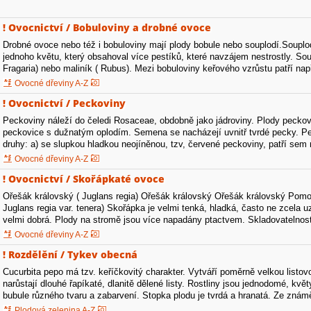
! Ovocnictví / Bobuloviny a drobné ovoce
Drobné ovoce nebo též i bobuloviny mají plody bobule nebo souplodí.Souplod
jednoho květu, který obsahoval více pestíků, které navzájem nestrostly. Sou
Fragaria) nebo maliník ( Rubus). Mezi bobuloviny keřového vzrůstu patří např.
ostružiník.…
Ovocné dřeviny A-Z
! Ovocnictví / Peckoviny
Peckoviny náleží do čeledi Rosaceae, obdobně jako jádroviny. Plody pecko
peckovice s dužnatým oplodím. Semena se nacházejí uvnitř tvrdé pecky. Pec
druhy: a) se slupkou hladkou neojíněnou, tzv, červené peckoviny, patří sem n
Prunus), mahalebka (…
Ovocné dřeviny A-Z
! Ovocnictví / Skořápkaté ovoce
Ořešák královský ( Juglans regia) Ořešák královský Ořešák královský Pomol
Juglans regia var. tenera) Skořápka je velmi tenká, hladká, často ne zcela uz
velmi dobrá. Plody na stromě jsou více napadány ptactvem. Skladovatelnost
krátká…
Ovocné dřeviny A-Z
! Rozdělění / Tykev obecná
Cucurbita pepo má tzv. keříčkovitý charakter. Vytváří poměrně velkou listovo
narůstají dlouhé řapíkaté, dlanitě dělené listy. Rostliny jsou jednodomé, kvě
bubule různého tvaru a zabarvení. Stopka plodu je tvrdá a hranatá. Ze zná
Plodová zelenina A-Z