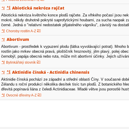
Abiotická nekróza rajčat
Abiotická nekróza květního konce plodů rajčete. Za vlhkého počasí jsou ne
mokré, někdy druhotně pokryté saprofytickými houbami, za sucha naopak za
černé. Jedná o "relativní nedostatek přijatelného vápníku", závislý na dosta
obsahu dalších…
Choroby rostlin A-Z
Abortivum
Abortivum - prostředek k vypuzení plodu (látka vyvolávající potrat). Mnoho 
rostlin jako mrkev obecná pravá, ploštičník hroznovitý, jilm plavý, polej ob
černobýl, papája obecná nebo ruta, může mít abortivní účinky. Jejich užíván
kontraindikováno.
Bylinkářský slovník
Aktinidie čínská - Actinidia chinensis
Aktinidie čínská pochází ze západní a střední oblasti Číny. V současné do
Zélandu s roční produkcí několika desítek tisíc tun plodů. Z botanického hled
dřevitá popínavá liána z čeledi Actinidiaceae. Mladé větve jsou porostlé hu
Ovocné dřeviny A-Z