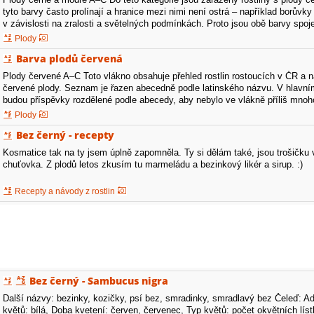
tyto barvy často prolínají a hranice mezi nimi není ostrá – například borův
v závislosti na zralosti a světelných podmínkách. Proto jsou obě barvy spo
je…
Plody
Barva plodů červená
Plody červené A–C Toto vlákno obsahuje přehled rostlin rostoucích v ČR a n
červené plody. Seznam je řazen abecedně podle latinského názvu. V hlavní
budou příspěvky rozdělené podle abecedy, aby nebylo ve vlákně příliš mnoho
Arctostaphylos uva-ursi – medvědice…
Plody
Bez černý - recepty
Kosmatice tak na ty jsem úplně zapomněla. Ty si dělám také, jsou trošičku 
chuťovka. Z plodů letos zkusím tu marmeládu a bezinkový likér a sirup. :)
Recepty a návody z rostlin
Bez černý - Sambucus nigra
Další názvy: bezinky, kozičky, psí bez, smradinky, smradlavý bez Čeleď: 
květů: bílá, Doba kvetení: červen, červenec, Typ květů: počet okvětních líst