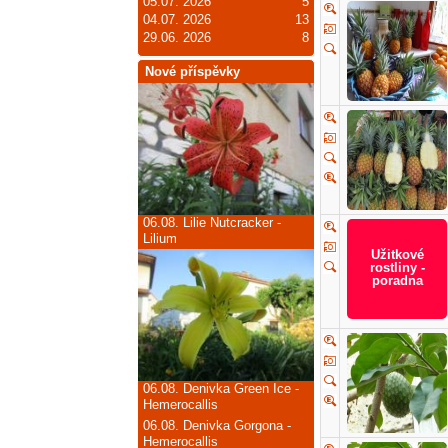
05.07. 2026
5
04.07. 2026
13
29.06. 2026
8
Nové příspěvky
06.08.
Lilie Nutcracker -
Lilium
06.08.
Denivka Green Ice -
Hemerocallis
06.08.
Denivka Gorgona -
Hemerocallis