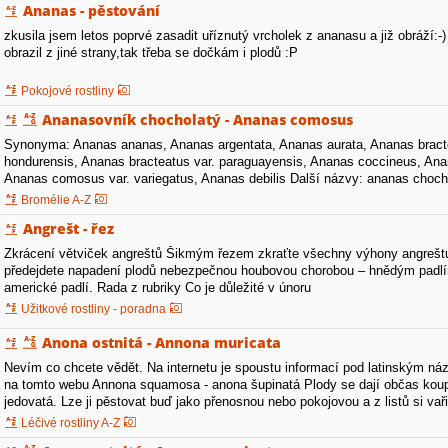
Ananas - pěstování
zkusila jsem letos poprvé zasadit uříznutý vrcholek z ananasu a již obráží:-) 
obrazil z jiné strany,tak třeba se dočkám i plodů :P
Pokojové rostliny
Ananasovník chocholatý - Ananas comosus
Synonyma: Ananas ananas, Ananas argentata, Ananas aurata, Ananas bracte
hondurensis, Ananas bracteatus var. paraguayensis, Ananas coccineus, Ana
Ananas comosus var. variegatus, Ananas debilis Další názvy: ananas choch
Bromeliaceae - bromeliovité Ananasovník se prakticky…
Bromélie A-Z
Angrešt - řez
Zkrácení větviček angreštů Šikmým řezem zkraťte všechny výhony angreštu
předejdete napadení plodů nebezpečnou houbovou chorobou – hnědým padl
americké padlí. Rada z rubriky Co je důležité v únoru
Užitkové rostliny - poradna
Anona ostnitá - Annona muricata
Nevím co chcete vědět. Na internetu je spoustu informací pod latinským 
na tomto webu Annona squamosa - anona šupinatá Plody se dají občas koupi
jedovatá. Lze ji pěstovat buď jako přenosnou nebo pokojovou a z listů si vař
Annona muricata - anona…
Léčivé rostliny A-Z