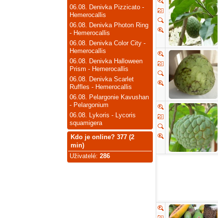
06.08.
Denivka Pizzicato -
Hemerocallis
06.08.
Denivka Photon Ring
- Hemerocallis
06.08.
Denivka Color City -
Hemerocallis
06.08.
Denivka Halloween
Prism - Hemerocallis
06.08.
Denivka Scarlet
Ruffles - Hemerocallis
06.08.
Pelargonie Kavushan
- Pelargonium
06.08.
Lykoris - Lycoris
squamigera
Kdo je online? 377 (2
min)
Uživatelé
:
286