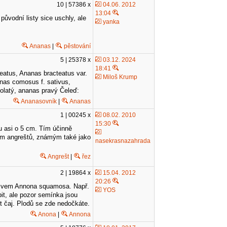
10 | 57386 x
04.06. 2012
13:04
původní listy sice uschly, ale
yanka
Ananas
|
pěstování
5 | 25378 x
03.12. 2024
18:41
atus, Ananas bracteatus var.
Miloš Krump
nas comosus f. sativus,
olatý, ananas pravý Čeleď:
Ananasovník
|
Ananas
1 | 00245 x
08.02. 2010
15:30
 asi o 5 cm. Tím účinně
ím angreštů, známým také jako
nasekrasnazahrada
Angrešt
|
řez
2 | 19864 x
15.04. 2012
20:26
názvem Annona squamosa. Např.
YOS
t, ale pozor semínka jsou
it čaj. Plodů se zde nedočkáte.
Anona
|
Annona