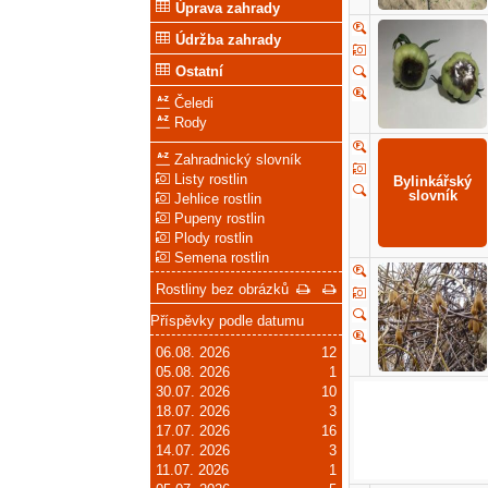
Úprava zahrady
Údržba zahrady
Ostatní
Čeledi
Rody
Zahradnický slovník
Listy rostlin
Jehlice rostlin
Pupeny rostlin
Plody rostlin
Semena rostlin
Rostliny bez obrázků
Příspěvky podle datumu
06.08. 2026
12
05.08. 2026
1
30.07. 2026
10
18.07. 2026
3
17.07. 2026
16
14.07. 2026
3
11.07. 2026
1