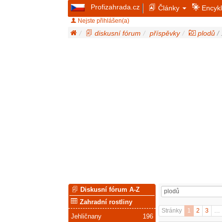
Profizahrada.cz
Články
Encykl
Nejste přihlášen(a)
diskusní fórum
příspěvky
plodů
/ 
Diskusní fórum A-Z
Zahradní rostliny
Stránky
1
2
3
…
Jehličnany
196