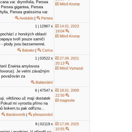
cana var. drymifolia, Persea
Miloš Krump
, Persea gigantea, Persea
hylla, Persea gratissima var.
Avokádo
|
Persea
1 | 12967 x
14.01. 2023
19:04
- pochází z horských oblastí
Miloš Krump
a papaya tvoří pouze samičí
y) - plody jsou bezsemenné,
Babako
|
Carica
1 | 03522 x
27.09. 2021
20:13
terií Erwinia amylovora
Miloš Vymazal
lovorus). Je velmi závažným
en považován za
Bakteriální
6 | 47547 x
18.01. 2009
22:50
luji, většinou už mají dostatek
magnolie
t.Pokud mi vyrostla přímo na
řenů bokem,tu pak odříznu…
Banánovník
|
přesazování
8 | 02119 x
17.09. 2025
10:55
ernými i modrými. V přírodě se