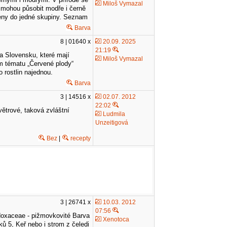
Miloš Vymazal
ky mohou působit modře i černě
jeny do jedné skupiny. Seznam
Barva
8 | 01640 x
20.09. 2025
21:19
a Slovensku, které mají
Miloš Vymazal
m tématu „Červené plody“
 rostlin najednou.
Barva
3 | 14516 x
02.07. 2012
22:02
větrové, taková zvláštní
Ludmila
Unzeitigová
Bez
|
recepty
3 | 26741 x
10.03. 2012
07:56
Adoxaceae - pižmovkovité Barva
Xenotoca
ků 5, Keř nebo i strom z čeledi