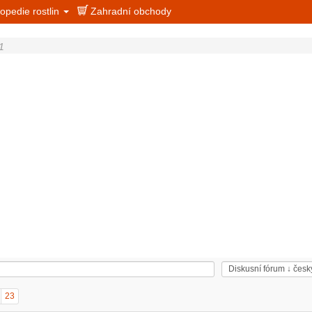
opedie rostlin
Zahradní obchody
1
23