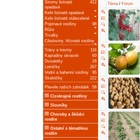
Stromy listnaté
412
Téma
/
Fórum
opadavé
Keře listnaté opadavé
Keře listnaté stálezelené
Popínavé rostliny
98
Růže
Trvalky
Cibuloviny, hlíznaté rostliny
Trávy a traviny
116
Kapradiny okrasné
60
Dvouletky
28
Letničky
267
Vodní a bahenní rostliny
95
Skalničky
222
Plevele našich zahrádek
58
Cizokrajné rostliny
Slovníky
Choroby a škůdci
rostlin
Ostatní s tématikou
rostlin