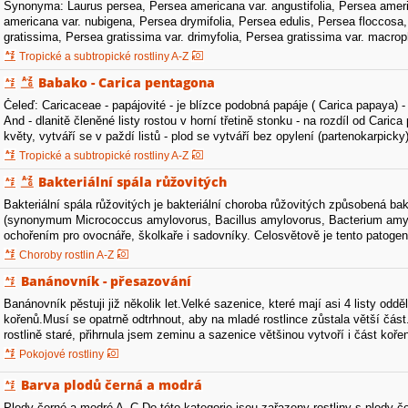
Synonyma: Laurus persea, Persea americana var. angustifolia, Persea ameri
americana var. nubigena, Persea drymifolia, Persea edulis, Persea floccosa
gratissima, Persea gratissima var. drimyfolia, Persea gratissima var. macrop
oblonga, Persea gratissima var. praecox, Persea…
Tropické a subtropické rostliny A-Z
Babako - Carica pentagona
Čeleď: Caricaceae - papájovité - je blízce podobná papáje ( Carica papaya) 
And - dlanitě členěné listy rostou v horní třetině stonku - na rozdíl od Caric
květy, vytváří se v paždí listů - plod se vytváří bez opylení (partenokarpick
pětiboké…
Tropické a subtropické rostliny A-Z
Bakteriální spála růžovitých
Bakteriální spála růžovitých je bakteriální choroba růžovitých způsobená bak
(synonymum Micrococcus amylovorus, Bacillus amylovorus, Bacterium amy
ochořením pro ovocnáře, školkaře i sadovníky. Celosvětově je tento patog
nejdestruktivnější bakteriální onemocnění…
Choroby rostlin A-Z
Banánovník - přesazování
Banánovník pěstuji již několik let.Velké sazenice, které mají asi 4 listy oddě
kořenů.Musí se opatrně odtrhnout, aby na mladé rostlince zůstala větší čás
rostlině staré, přihrnula jsem zeminu a sazenice většinou vytvoří i část ko
Pokojové rostliny
Barva plodů černá a modrá
Plody černé a modré A–C Do této kategorie jsou zařazeny rostliny s plody č