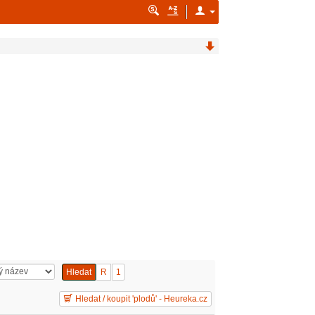
Hledat
R
1
Hledat / koupit 'plodů' - Heureka.cz