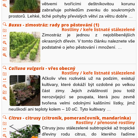
větvemi tvořícími deštníkovitou korunu
zabraňuje pohledům zvenku do soukromých
prostorů. Lehké, tiché pohyby převislých větví za větru dobře …
Buxus
- zimostráz: rady pro pěstování (1)
Rostliny / keře listnaté stálezelené
Zimostráz je jednou z nejoblíbenějších
okrasných dřevin. V tomto článku naleznete vše
podstatné o jeho pěstování i množení. …
Calluna vulgaris
- vřes obecný
Rostliny / keře listnaté stálezelené
Ačkoliv vřes rozkvétá už na podzim, existují
kultivary, které dokáží být ozdobné po velkou
část zimy. Jejich zvláštností jsou totiž
nerozvíjející se poupata, která jsou zevně
tvořena velmi odolnými kališními lístky, jimž
neuškodí ani teploty kolem – 10 oC. Tyto kultivary …
Citrus
- citrusy (citroník, pomerančovník, mandarinka)
Rostliny / přenosné rostliny
Citrusy jsou stálezelené subtropické až tropické
dřeviny rodu citrus, do kterého řadíme