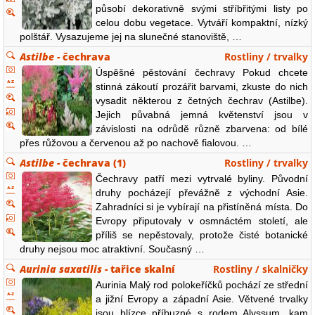
působí dekorativně svými stříbřitými listy po
celou dobu vegetace. Vytváří kompaktní, nízký
polštář. Vysazujeme jej na slunečné stanoviště, …
Astilbe
- čechrava
Rostliny / trvalky
Úspěšné pěstování čechravy Pokud chcete
stinná zákoutí prozářit barvami, zkuste do nich
vysadit některou z četných čechrav (Astilbe).
Jejich půvabná jemná květenství jsou v
závislosti na odrůdě různě zbarvena: od bílé
přes růžovou a červenou až po nachově fialovou. …
Astilbe
- čechrava (1)
Rostliny / trvalky
Čechravy patří mezi vytrvalé byliny. Původní
druhy pocházejí převážně z východní Asie.
Zahradníci si je vybírají na přistíněná místa. Do
Evropy připutovaly v osmnáctém století, ale
příliš se nepěstovaly, protože čisté botanické
druhy nejsou moc atraktivní. Současný …
Aurinia saxatilis
- tařice skalní
Rostliny / skalničky
Aurinia Malý rod polokeříčků pochází ze střední
a jižní Evropy a západní Asie. Větvené trvalky
jsou blízce příbuzné s rodem Alyssum, kam