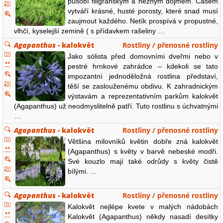
působí filigránským a něžným dojmem. Časem
vytváří krásné, husté porosty, které snad musí
zaujmout každého. Netík prospívá v propustné,
vlhčí, kyselejší zemině ( s přídavkem rašeliny …
Agapanthus
- kalokvět
Rostliny / přenosné rostliny
Jako sólista před domovními dveřmi nebo v
pestré hrnkové zahrádce – kdekoli se tato
impozantní jednoděložná rostlina představí,
těší se zaslouženému obdivu. K zahradnickým
výstavám a reprezentativním parkům kalokvět
(Agapanthus) už neodmyslitelně patří. Tuto rostlinu s úchvatnými
…
Agapanthus
- kalokvět
Rostliny / přenosné rostliny
Většina milovníků květin dobře zná kalokvět
(Agapanthus) s květy v barvě nebeské modři.
Své kouzlo mají také odrůdy s květy čistě
bílými. …
Agapanthus
- kalokvět
Rostliny / přenosné rostliny
Kalokvět nejlépe kvete v malých nádobách
Kalokvět (Agapanthus) někdy nasadí desítky