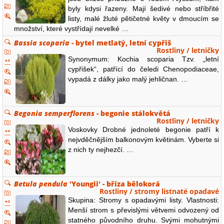
byly kdysi řazeny. Mají šedivé nebo stříbřité
listy, malé žluté pětičetné květy v dmoucím se
množství, které vystřídají nevelké …
Bassia scoparia
- bytel metlatý, letní cypřiš
Rostliny / letničky
Synonymum: Kochia scoparia Tzv. „letní
cypřišek“, patřící do čeledi Chenopodiaceae,
vypadá z dálky jako malý jehličnan. …
Begonia semperflorens
- begonie stálokvětá
Rostliny / letničky
Voskovky Drobné jednoleté begonie patří k
nejvděčnějším balkonovým květinám. Vyberte si
z nich ty nejhezčí. …
Betula pendula
'Youngii' - bříza bělokorá
Rostliny / stromy listnaté opadavé
Skupina: Stromy s opadavými listy. Vlastnosti:
Menší strom s převislými větvemi odvozený od
statného původního druhu. Svými mohutnými