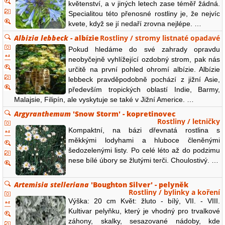
květenství, a v jiných letech zase téměř žádná.
Specialitou této přenosné rostliny je, že nejvíc
kvete, když se jí nedaří zrovna nejlépe. …
Albizia lebbeck
- albízie
Rostliny / stromy listnaté opadavé
Pokud hledáme do své zahrady opravdu
neobyčejně vyhlížející ozdobný strom, pak nás
určitě na první pohled ohromí albízie. Albízie
lebbeck pravděpodobně pochází z jižní Asie,
především tropických oblastí Indie, Barmy,
Malajsie, Filipín, ale vyskytuje se také v Jižní Americe. …
Argyranthemum
'Snow Storm' - kopretinovec
Rostliny / letničky
Kompaktní, na bázi dřevnatá rostlina s
měkkými lodyhami a hluboce členěnými
šedozelenými listy. Po celé léto až do podzimu
nese bílé úbory se žlutými terči. Choulostivý. …
Artemisia stelleriana
'Boughton Silver' - pelyněk
Rostliny / bylinky a koření
Výška: 20 cm Květ: žluto - bílý, VII. - VIII.
Kultivar pelyňku, který je vhodný pro trvalkové
záhony, skalky, sesazované nádoby, kde