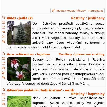
Hledat / koupit 'nádoby' - Heureka.cz
Abies
- jedle (2)
Rostliny / jehličnany
Do městského prostředí používáme pouze
druhy odolné proti kouřovým plynům, zvláště A.
concolor. Pro menší zahrady, terasy a skalky,
ale i větší vegetační nádoby se hodí nízké
zakrslé typy. Jsou vhodnými solitérami v
trávníkových plochách poblíž cest a odpočívadel. …
Acca sellowiana
- fejchoa
Rostliny / přenosné rostliny
Synonymum: Feijoa sellowiana | Rostlina
pochází ze subtropického pásma Brazílie a
Argentiny. V domovině roste volně v přírodě
jako keřík. Fejchoa patří k subtropickému ovoci,
které se k nám nedováží, neboť nesnáší delší
přepravu. V domovině dorůstá do výšky až 3 m. Má …
Adiantum pedatum
'Imbricatum' - netík
Rostliny / kapradiny
Netík je jednou z mých nejoblíbenějších
kapradin. Svěže zelené, lístky ve vějiřích