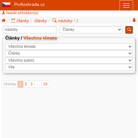
Profizahrada.cz
Toggl
naviga
Nejste přihlášen(a)
články
články
nádoby
/ 1
Články /
Všechna témata
Stránky
1
2
3
…
18