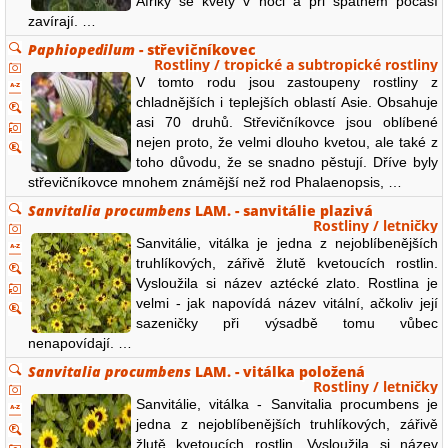
Afriky se květy v noci a při špatném počasí
zavírají. …
Paphiopedilum
- střevičníkovec
Rostliny / tropické a subtropické rostliny
V tomto rodu jsou zastoupeny rostliny z
chladnějších i teplejších oblastí Asie. Obsahuje
asi 70 druhů. Střevičníkovce jsou oblíbené
nejen proto, že velmi dlouho kvetou, ale také z
toho důvodu, že se snadno pěstují. Dříve byly
střevičníkovce mnohem známější než rod Phalaenopsis, …
Sanvitalia procumbens
LAM. - sanvitálie plazivá
Rostliny / letničky
Sanvitálie, vitálka je jedna z nejoblíbenějších
truhlíkových, zářivě žlutě kvetoucích rostlin.
Vysloužila si název aztécké zlato. Rostlina je
velmi - jak napovídá název vitální, ačkoliv její
sazeničky při výsadbě tomu vůbec
nenapovídají. …
Sanvitalia procumbens
LAM. - vitálka položená
Rostliny / letničky
Sanvitálie, vitálka - Sanvitalia procumbens je
jedna z nejoblíbenějších truhlíkových, zářivě
žlutě kvetoucích rostlin. Vysloužila si název