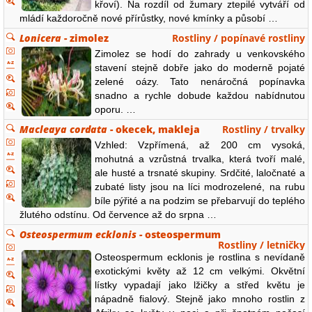
křoví). Na rozdíl od žumary ztepilé vytváří od
mládí každoročně nové přírůstky, nové kmínky a působí …
Lonicera
- zimolez
Rostliny / popínavé rostliny
Zimolez se hodí do zahrady u venkovského
stavení stejně dobře jako do moderně pojaté
zelené oázy. Tato nenáročná popínavka
snadno a rychle dobude každou nabídnutou
oporu. …
Macleaya cordata
- okecek, makleja
Rostliny / trvalky
Vzhled: Vzpřímená, až 200 cm vysoká,
mohutná a vzrůstná trvalka, která tvoří malé,
ale husté a trsnaté skupiny. Srdčité, laločnaté a
zubaté listy jsou na líci modrozelené, na rubu
bíle pýřité a na podzim se přebarvují do teplého
žlutého odstínu. Od července až do srpna …
Osteospermum ecklonis
- osteospermum
Rostliny / letničky
Osteospermum ecklonis je rostlina s nevídaně
exotickými květy až 12 cm velkými. Okvětní
lístky vypadají jako lžičky a střed květu je
nápadně fialový. Stejně jako mnoho rostlin z