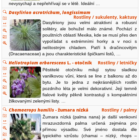
nevysychají a nepřehřívají se v létě. Ideální …
Dasylirion acrotrichum
,
longissimum
Rostliny / sukulenty, kaktusy
Dasyliriony jsou velmi atraktivní a robusní
solitéry, ale bohužel málo známé. Pochází z
pouštních oblastí Mexika, kde se musí přes den
vypořádat s extrémními horky a v noci s
nelítostným chladem. Patří k dračincovitým
(Dracaenaceae) a jsou charakteristické špičkami listů, …
Heliotropium arborescens
L. - otočník
Rostliny / letničky
Pěstitelé otočníku milují sytou sladkou
vanilkovou vůni, která se line z balkonu až do
bytu. Je to jedna z nejkrásnějších rostlin
pozdního léta je velmi dekorativní. Její temně
fialové květy pěkně kontrastují s kompaktními
žilkovanými zelenými listy. …
Chamaerops humilis
- žumara nízká
Rostliny / palmy
Žumara nízká (palma nana) je další venkovní
mrazuvzdorná palma určená zejména pro
přímou výsadbu. Své jméno dostala dle
typického vzrůstu (chamai – nízký, rhops –