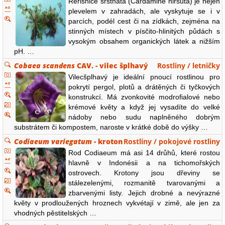
Řeřišnice srstnatá (Cardamine hirsuta) je nejen
plevelem v zahradách, ale vyskytuje se i v
parcích, podél cest či na zídkách, zejména na
stinných místech v písčito-hlinitých půdách s
vysokým obsahem organických látek a nižším
pH. …
Cobaea scandens
CAV. - vilec šplhavý
Rostliny / letničky
Vilecšplhavý je ideální pnoucí rostlinou pro
pokrytí pergol, plotů a drátěných či tyčkových
konstrukcí. Má zvonkovité modrofialové nebo
krémové květy a když jej vysadíte do velké
nádoby nebo sudu naplněného dobrým
substrátem či kompostem, naroste v krátké době do výšky …
Codiaeum variegatum
- kroton
Rostliny / pokojové rostliny
Rod Codiaeum má asi 14 drůhů, které rostou
hlavně v Indonésii a na tichomořských
ostrovech. Krotony jsou dřeviny se
stálezelenými, rozmanitě tvarovanými a
zbarvenými listy. Jejich drobné a nevýrazné
květy v prodloužených hroznech vykvétají v zimě, ale jen za
vhodných pěstitelských …