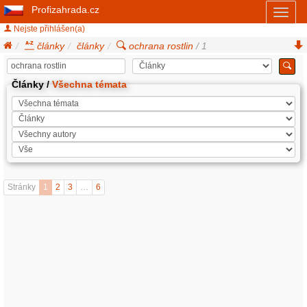
Profizahrada.cz
Toggl
naviga
Nejste přihlášen(a)
články
články
ochrana rostlin
/ 1
Články /
Všechna témata
Stránky
1
2
3
…
6