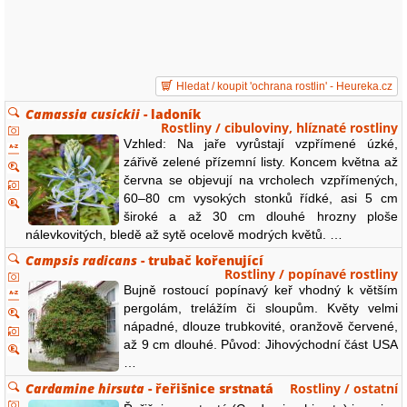
Hledat / koupit 'ochrana rostlin' - Heureka.cz
Camassia cusickii
- ladoník
Rostliny / cibuloviny, hlíznaté rostliny
Vzhled: Na jaře vyrůstají vzpřímené úzké,
zářivě zelené přízemní listy. Koncem května až
června se objevují na vrcholech vzpřímených,
60–80 cm vysokých stonků řídké, asi 5 cm
široké a až 30 cm dlouhé hrozny ploše
nálevkovitých, bledě až sytě ocelově modrých květů. …
Campsis radicans
- trubač kořenující
Rostliny / popínavé rostliny
Bujně rostoucí popínavý keř vhodný k větším
pergolám, trelážím či sloupům. Květy velmi
nápadné, dlouze trubkovité, oranžově červené,
až 9 cm dlouhé. Původ: Jihovýchodní část USA
…
Cardamine hirsuta
- řeřišnice srstnatá
Rostliny / ostatní