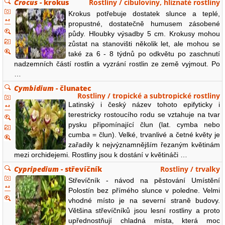
Crocus
- krokus
Rostliny / cibuloviny, hlíznaté rostliny
Krokus potřebuje dostatek slunce a teplé,
propustné, dostatečně humusem zásobené
půdy. Hloubky výsadby 5 cm. Krokusy mohou
zůstat na stanovišti několik let, ale mohou se
také za 6 - 8 týdnů po odkvětu po zaschnutí
nadzemních částí rostlin a vyzrání rostlin ze země vyjmout. Po
…
Cymbidium
- člunatec
Rostliny / tropické a subtropické rostliny
Latinský i český název tohoto epifyticky i
terestricky rostoucího rodu se vztahuje na tvar
pysku připomínající člun (lat. cymba nebo
cumba = člun). Velké, trvanlivé a četné květy je
zařadily k nejvýznamnějším řezaným květinám
mezi orchidejemi. Rostliny jsou k dostání v květináči …
Cypripedium
- střevíčník
Rostliny / trvalky
Střevíčník - návod na pěstování Umístění
Polostín bez přímého slunce v poledne. Velmi
vhodné místo je na severní straně budovy.
Většina střevíčníků jsou lesní rostliny a proto
upřednostňují chladná místa, která moc