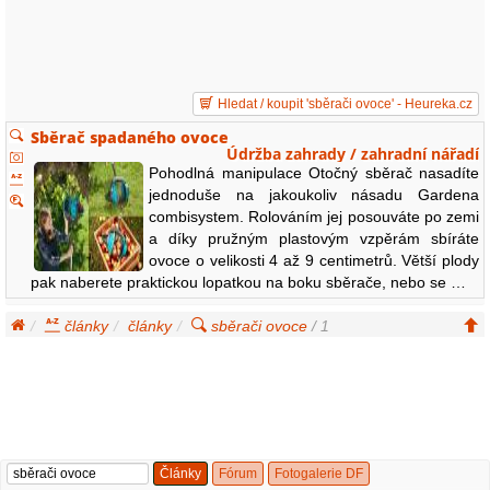
Hledat / koupit 'sběrači ovoce' - Heureka.cz
Sběrač spadaného ovoce
Údržba zahrady / zahradní nářadí
Pohodlná manipulace Otočný sběrač nasadíte
jednoduše na jakoukoliv násadu Gardena
combisystem. Rolováním jej posouváte po zemi
a díky pružným plastovým vzpěrám sbíráte
ovoce o velikosti 4 až 9 centimetrů. Větší plody
pak naberete praktickou lopatkou na boku sběrače, nebo se …
články
články
sběrači ovoce
/ 1
Články
Fórum
Fotogalerie DF