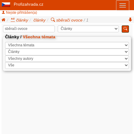
Profizahrada.cz
Toggl
naviga
Nejste přihlášen(a)
články
články
sběrači ovoce
/ 1
Články /
Všechna témata