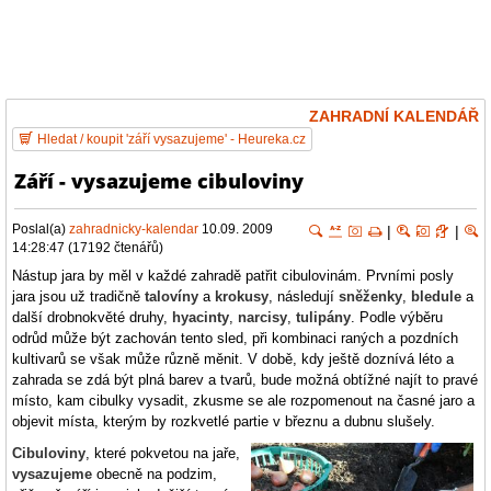
ZAHRADNÍ KALENDÁŘ
Hledat / koupit 'září vysazujeme' - Heureka.cz
Září - vysazujeme cibuloviny
Poslal(a)
zahradnicky-kalendar
10.09. 2009
|
|
14:28:47 (17192 čtenářů)
Nástup jara by měl v každé zahradě patřit cibulovinám. Prvními posly
jara jsou už tradičně
talovíny
a
krokusy
, následují
sněženky
,
bledule
a
další drobnokvěté druhy,
hyacinty
,
narcisy
,
tulipány
. Podle výběru
odrůd může být zachován tento sled, při kombinaci raných a pozdních
kultivarů se však může různě měnit. V době, kdy ještě doznívá léto a
zahrada se zdá být plná barev a tvarů, bude možná obtížné najít to pravé
místo, kam cibulky vysadit, zkusme se ale rozpomenout na časné jaro a
objevit místa, kterým by rozkvetlé partie v březnu a dubnu slušely.
Cibuloviny
, které pokvetou na jaře,
vysazujeme
obecně na podzim,