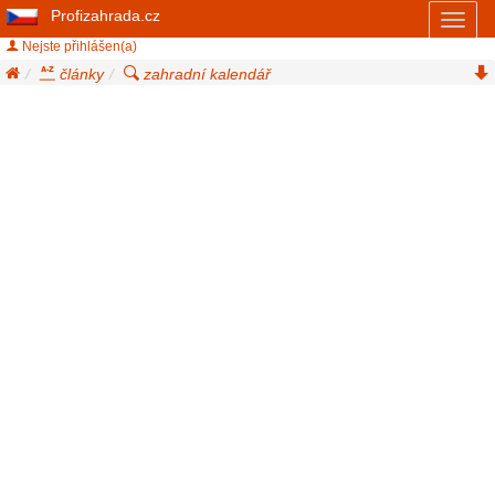
Profizahrada.cz
Toggl
naviga
Nejste přihlášen(a)
články
zahradní kalendář
září - vysazujeme cibuloviny