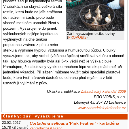
přičemž září je nejvhodnější termín.
V cibulkách se skrývá veškerá síla
rostlin, která bude na jaře směřovat
do nadzemní části, proto bude
vhodné rostlinám usnadnit život v
podzemí. Vysazujeme do jamek
Září - vysazujeme cibuloviny
vyhloubených nejlépe lopatkou a
(
PROVOBIS
)
vyplněných na dně tenkou
propustnou vrstvou z písku nebo
štěrku a vyplníme kyprou, vzdušnou a humusovitou půdou. Cibulky
vysazujeme tak, aby vrchol (většinou špička) směřoval vzhůru a obecně
tak, aby hloubka výsadby byla asi 3-4x větší než je výška cibule.
Pamatujme, že cibuloviny vyniknou mnohem lépe ve skupinách než při
jednotlivé výsadbě. Při sázení můžeme využít také speciální plastové
koše, které tvoří zároveň částečnou ochranu před myšmi a v létě
usnadňují vyjímání z půdy.
Ukázka z publikace
Zahradnický kalendář 2009
PRO VOBIS, s.r.o.
Libomyšl 43, 267 23 Lochovice
www.zahradnickykalendar.cz
Články: září vysazujeme
23.02. 2017
Cortaderia selloana
'Pink Feather' - kortadéria
15.78 kB čtenářů
Zahradnictví P. Franc