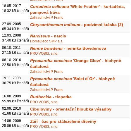
18.05. 2017
Cortaderia selloana
'White Feather' - kortadéria,
18.32 kB čtenářů
pampová tráva
Zahradnictví P. Franc
27.09. 2005
Chrysanthemum indicum
- podzimní kráska (2)
65.34 kB čtenářů
12.03. 2008
Narcissus
- narcis
37.40 kB čtenářů
HomeDeco SMP a.s.
06.10. 2011
Nerine bowdenii
- nerinka Bowdenova
27.15 kB čtenářů
PRO VOBIS, s.r.o.
06.10. 2016
Pyracantha coccinea
'Orange Glow' - hlohyně
22.50 kB čtenářů
šarlatová
Zahradnictví P. Franc
19.11. 2008
Pyracantha coccinea
'Solei d´Or' - hlohyně
36.75 kB čtenářů
šarlatová
Zahradnictví P. Franc
16.08. 2009
Rudbeckia
- třapatka
55.99 kB čtenářů
PRO VOBIS, s.r.o.
02.09. 2010
Cibuloviny - orientační hloubka výsadby
41.68 kB čtenářů
PRO VOBIS, s.r.o.
14.09. 2009
Září - čas pro stálezelené dřeviny
25.09 kB čtenářů
PRO VOBIS, s.r.o.