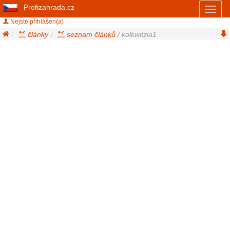
Profizahrada.cz
Toggl
naviga
Nejste přihlášen(a)
články
seznam článků
/ kolkwitzia1