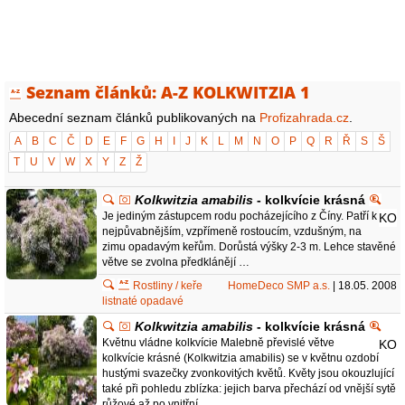
Seznam článků: A-Z KOLKWITZIA 1
Abecední seznam článků publikovaných na
Profizahrada.cz
.
A
B
C
Č
D
E
F
G
H
I
J
K
L
M
N
O
P
Q
R
Ř
S
Š
T
U
V
W
X
Y
Z
Ž
Kolkwitzia amabilis
- kolkvície krásná
Je jediným zástupcem rodu pocházejícího z Číny. Patří k
KO
nejpůvabnějším, vzpřímeně rostoucím, vzdušným, na
zimu opadavým keřům. Dorůstá výšky 2-3 m. Lehce stavěné
větve se zvolna předklánějí …
Rostliny / keře
HomeDeco SMP a.s.
| 18.05. 2008
listnaté opadavé
Kolkwitzia amabilis
- kolkvície krásná
Květnu vládne kolkvície Malebně převislé větve
KO
kolkvície krásné (Kolkwitzia amabilis) se v květnu ozdobí
hustými svazečky zvonkovitých květů. Květy jsou okouzlující
také při pohledu zblízka: jejich barva přechází od vnější sytě
růžové až po vnitřní …