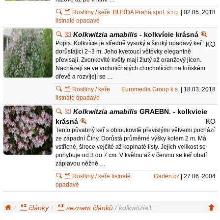
Rostliny / keře
BURDA Praha spol. s.r.o.
| 02.05. 2018
listnaté opadavé
Kolkwitzia amabilis
- kolkvície krásná
Popis: Kolkvície je středně vysoký a široký opadavý keř
KO
dorůstající 2–3 m. Jeho kvetoucí větévky elegantně
převisají. Zvonkovité květy mají žlutý až oranžový jícen.
Nacházejí se ve vrcholičnatých chocholících na loňském
dřevě a rozvíjejí se …
Rostliny / keře
Euromedia Group k.s.
| 18.03. 2018
listnaté opadavé
Kolkwitzia amabilis
GRAEBN. - kolkvicie
krásná
KO
Tento půvabný keř s obloukovitě převislými větvemi pochází
ze západní Číny. Dorůstá průměrné výšky kolem 2 m. Má
vstřícné, široce vejčité až kopinaté listy. Jejich velikost se
pohybuje od 3 do 7 cm. V květnu až v červnu se keř obalí
záplavou něžně …
Rostliny / keře listnaté
Garten.cz
| 27.06. 2004
opadavé
články
seznam článků
/ kolkwitzia1