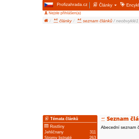
Profizahrada.cz
Články
Encykl
Nejste přihlášen(a)
články
seznam článků
/ neobvyklé1
Seznam člá
Témata článků
Rostliny
Abecední seznam č
Jehličnany
311
Stromy listnaté
263