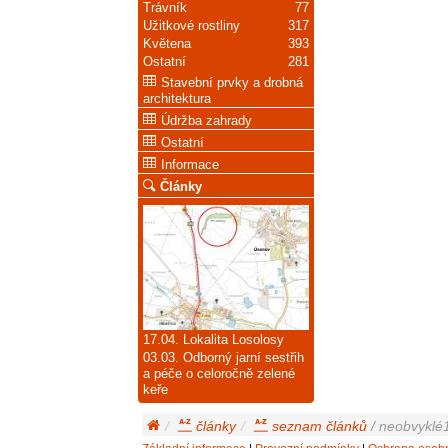
Trávník
77
Užitkové rostliny
317
Květena
393
Ostatní
281
Stavební prvky a drobná
architektura
Údržba zahrady
Ostatní
Informace
Články
17.04. Lokalita Losolosy
03.03. Odborný jarní sestřih
a péče o celoročně zelené
keře
články
seznam článků
/ neobvyklé