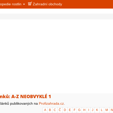
opedie rostlin
Zahradní obchody
nků: A-Z NEOBVYKLÉ 1
lánků publikovaných na
Profizahrada.cz
.
A
B
C
Č
D
E
F
G
H
I
J
K
L
M
N