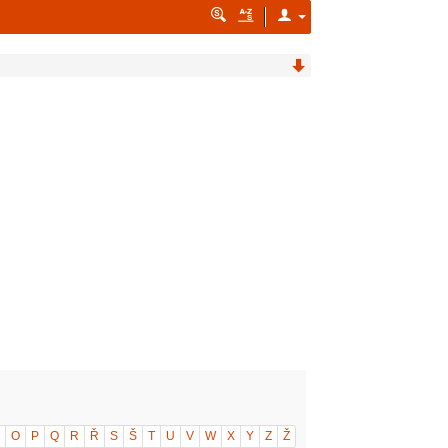
O
P
Q
R
Ř
S
Š
T
U
V
W
X
Y
Z
Ž