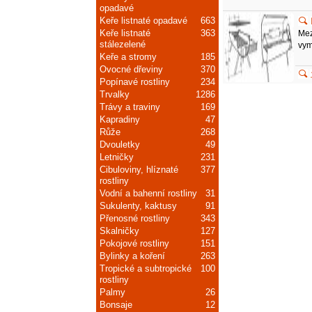
opadavé
Keře listnaté opadavé
663
Keře listnaté
363
Mez
stálezelené
vym
Keře a stromy
185
Ovocné dřeviny
370
Popínavé rostliny
234
Trvalky
1286
Trávy a traviny
169
Kapradiny
47
Růže
268
Dvouletky
49
Letničky
231
Cibuloviny, hlíznaté
377
rostliny
Vodní a bahenní rostliny
31
Sukulenty, kaktusy
91
Přenosné rostliny
343
Skalničky
127
Pokojové rostliny
151
Bylinky a koření
263
Tropické a subtropické
100
rostliny
Palmy
26
Bonsaje
12