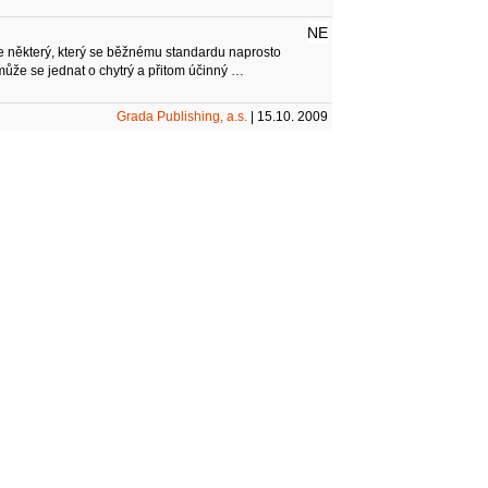
NE
de některý, který se běžnému standardu naprosto
může se jednat o chytrý a přitom účinný …
Grada Publishing, a.s.
| 15.10. 2009