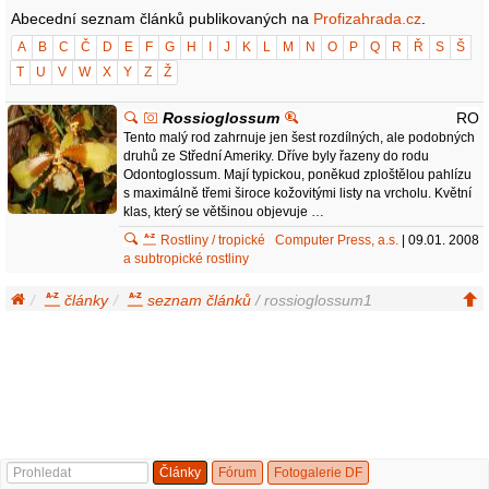
Abecední seznam článků publikovaných na
Profizahrada.cz
.
A
B
C
Č
D
E
F
G
H
I
J
K
L
M
N
O
P
Q
R
Ř
S
Š
T
U
V
W
X
Y
Z
Ž
Rossioglossum
RO
Tento malý rod zahrnuje jen šest rozdílných, ale podobných
druhů ze Střední Ameriky. Dříve byly řazeny do rodu
Odontoglossum. Mají typickou, poněkud zploštělou pahlízu
s maximálně třemi široce kožovitými listy na vrcholu. Květní
klas, který se většinou objevuje …
Rostliny / tropické
Computer Press, a.s.
| 09.01. 2008
a subtropické rostliny
články
seznam článků
/ rossioglossum1
Články
Fórum
Fotogalerie DF