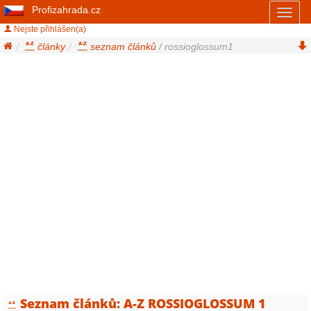
Profizahrada.cz
Toggl
naviga
Nejste přihlášen(a)
články
seznam článků
/ rossioglossum1
Seznam článků: A-Z ROSSIOGLOSSUM 1