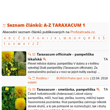
Seznam článků: A-Z TARAXACUM 1
Abecední seznam článků publikovaných na
Profizahrada.cz
.
A
B
C
Č
D
E
F
G
H
I
J
K
L
M
N
O
P
Q
R
Ř
S
Š
T
U
V
W
X
Y
Z
Ž
Taraxacum officinale
- pampeliška
lékařská
TA
Plevel měsíce dubna: pampeliška V dubnu a v květnu
vykvétají žluté pampelišky (Taraxacum officinale). Za
zamračeného počasí a v noci se jejich květy zavírají …
Rostliny /
BURDA Praha spol. s.r.o.
| 22.04. 2018
ostatní
Taraxacum
- smetánka, pampeliška
TA
Čeleď: hvězdnicovité (Asteraceae) Lidové názvy:
pampeliška, mlíčí, husí kap, pleška, lucerny, mléčný lupen
Taxonomická poznámka: Rod pampeliška zahrnuje několik
stovek druhů, a to jak pohlavně se rozmnožující, tak i druhy