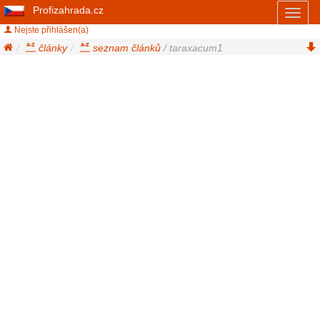
Profizahrada.cz
Toggl
naviga
Nejste přihlášen(a)
články
seznam článků
/ taraxacum1