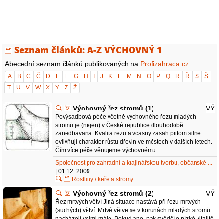
Seznam článků: A-Z VÝCHOVNÝ 1
Abecední seznam článků publikovaných na
Profizahrada.cz
.
A
B
C
Č
D
E
F
G
H
I
J
K
L
M
N
O
P
Q
R
Ř
S
Š
T
U
V
W
X
Y
Z
Ž
Výchovný řez stromů (1)
VÝ
Povýsadbová péče včetně výchovného řezu mladých
stromů je (nejen) v České republice dlouhodobě
zanedbávána. Kvalita řezu a včasný zásah přitom silně
ovlivňují charakter růstu dřevin ve městech v dalších letech.
Čím více péče věnujeme výchovnému …
Společnost pro zahradní a krajinářskou tvorbu, občanské ...
| 01.12. 2009
Rostliny / keře a stromy
Výchovný řez stromů (2)
VÝ
Řez mrtvých větví Jiná situace nastává při řezu mrtvých
(suchých) větví. Mrtvé větve se v korunách mladých stromů
nacházejí velmi málo. Pokud ano, pak svědčí o nízké vitalitě