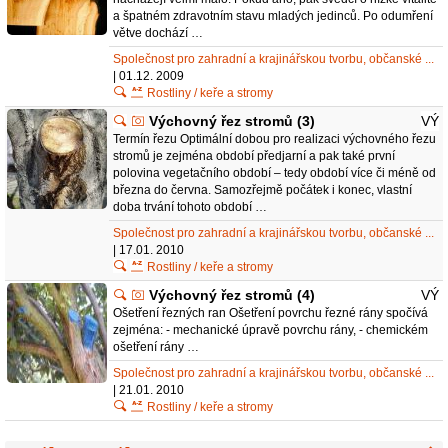
a špatném zdravotním stavu mladých jedinců. Po odumření
větve dochází …
Společnost pro zahradní a krajinářskou tvorbu, občanské ...
| 01.12. 2009
Rostliny / keře a stromy
Výchovný řez stromů (3)
VÝ
Termín řezu Optimální dobou pro realizaci výchovného řezu
stromů je zejména období předjarní a pak také první
polovina vegetačního období – tedy období více či méně od
března do června. Samozřejmě počátek i konec, vlastní
doba trvání tohoto období …
Společnost pro zahradní a krajinářskou tvorbu, občanské ...
| 17.01. 2010
Rostliny / keře a stromy
Výchovný řez stromů (4)
VÝ
Ošetření řezných ran Ošetření povrchu řezné rány spočívá
zejména: - mechanické úpravě povrchu rány, - chemickém
ošetření rány …
Společnost pro zahradní a krajinářskou tvorbu, občanské ...
| 21.01. 2010
Rostliny / keře a stromy