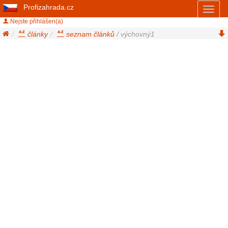
Profizahrada.cz
Toggl
naviga
Nejste přihlášen(a)
články
seznam článků
/ výchovný1