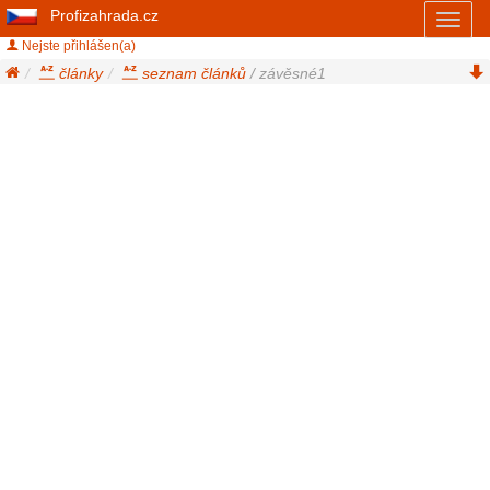
Profizahrada.cz
Toggl
naviga
Nejste přihlášen(a)
články
seznam článků
/ závěsné1