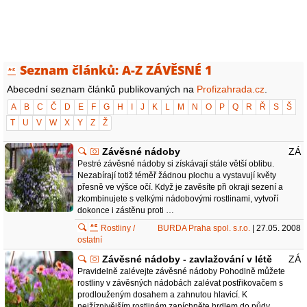
Seznam článků: A-Z ZÁVĚSNÉ 1
Abecední seznam článků publikovaných na
Profizahrada.cz
.
A
B
C
Č
D
E
F
G
H
I
J
K
L
M
N
O
P
Q
R
Ř
S
Š
T
U
V
W
X
Y
Z
Ž
Závěsné nádoby
ZÁ
Pestré závěsné nádoby si získávají stále větší oblibu.
Nezabírají totiž téměř žádnou plochu a vystavují květy
přesně ve výšce očí. Když je zavěsíte při okraji sezení a
zkombinujete s velkými nádobovými rostlinami, vytvoří
dokonce i zástěnu proti …
Rostliny /
BURDA Praha spol. s.r.o.
| 27.05. 2008
ostatní
Závěsné nádoby - zavlažování v létě
ZÁ
Pravidelně zalévejte závěsné nádoby Pohodlně můžete
rostliny v závěsných nádobách zalévat postřikovačem s
prodlouženým dosahem a zahnutou hlavicí. K
nejžíznivějším rostlinám zapíchněte hrdlem do půdy