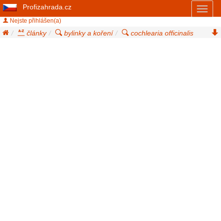
Profizahrada.cz
Toggl
naviga
Nejste přihlášen(a)
články
bylinky a koření
cochlearia officinalis
lžičník lékařský