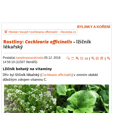
BYLINKY A KOŘENÍ
Hledat / koupit 'cochlearia officinalis' - Heureka.cz
Rostliny:
Cochlearia officinalis
-
lžičník
lékařský
Poslal(a)
nasekrasnazahrada
05.12. 2018
|
|
14:56:10 (11507 čtenářů)
Lžičník
bohatý na vitaminy
Dřív byl
lžičník lékařský
(
Cochlearia officinalis
) v zimním období
důležitým zdrojem vitaminu C.