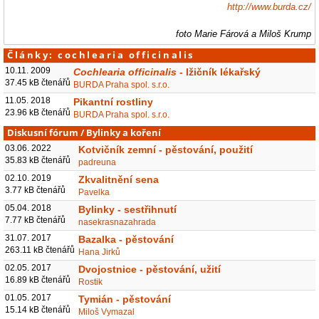
http://www.burda.cz/
foto Marie Fárová a Miloš Krump
Články: cochlearia officinalis
10.11. 2009
Cochlearia officinalis
- lžičník lékařský
37.45 kB čtenářů
BURDA Praha spol. s.r.o.
11.05. 2018
Pikantní rostliny
23.96 kB čtenářů
BURDA Praha spol. s.r.o.
Diskusní fórum
/
Bylinky a koření
03.06. 2022
Kotvičník zemní - pěstování, použití
35.83 kB čtenářů
padreuna
02.10. 2019
Zkvalitnění sena
3.77 kB čtenářů
Pavelka
05.04. 2018
Bylinky - sestřihnutí
7.77 kB čtenářů
nasekrasnazahrada
31.07. 2017
Bazalka - pěstování
263.11 kB čtenářů
Hana Jirků
02.05. 2017
Dvojostnice - pěstování, užití
16.89 kB čtenářů
Rostik
01.05. 2017
Tymián - pěstování
15.14 kB čtenářů
Miloš Vymazal