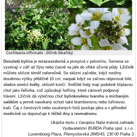
Cochlearia officinalis - lžičník lékařský
Dvouletá bylina
je
mrazuvzdorná
a prospívá v polostínu. Semena se
vysévají v září až říjnu nebo časně na jaře do vlhké úživné půdy.
Lžičník
můžete sklízet téměř
celoročně
. Se sklizní začněte, když rostliny
dosáhnou výšky přibližně 10 cm; naopak když se začnou objevovat bílé,
sladce vonící květy
, sklizeň končí.
Srdčité listy
mají podobně štiplavou
chuť jako
řeřicha
, což způsobují hořčiny, které zároveň podporují
trávení. Lžičník dá výtečnou chuť
bylinkovému tvarohu
a
míchaným
salátům
a jemně nasekaný ochutí také bramborovou nebo tuřínovou
kaši. Čaj z čerstvých nebo usušených listů posiluje játra a v
přírodní
medicíně
se doporučuje k
léčbě dny
a
revmatismu
.
Ukázka textu z časopisu Naše krásná zahrada
Vydavatelství BURDA Praha spol. s.r.o.
Luxembourg Plaza, Přemyslovská 2845/43, 130 00 Praha 3