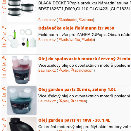
BLACK DECKERPopis produktu Náhradní struna R
BDST182ST1,D609,GL110,GLC1423L,GLC1823L
…
Baumax.cz
(
náhradní
,
struna
)
Odsávačka oleje fieldmann fzr 9050
Fieldmann - vše pro ZAHRADUPopis Obsah nádoby 
Baumax.cz
(
odsávačka
,
oleje
)
Olej do spalovacích motorů červený 2t mix 1
Víceúčelový olej do dvoutaktních motorů poslední 
Baumax.cz
(
olej
,
spalovacích
)
Olej garden parts 2t mix, zelený 1.0L
Víceúčelový olej do dvoutaktních motorů poslední 
Baumax.cz
(
olej
,
garden
)
Olej garden parts 4T 10W - 30, 1.4L
Celoroční motorový olej pro čtyřtaktní motory zahra