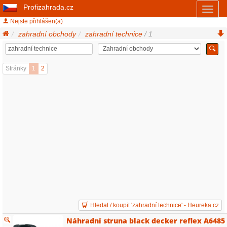
Profizahrada.cz
Toggl
naviga
Nejste přihlášen(a)
zahradní obchody
zahradní technice
/ 1
Stránky
1
2
Hledat / koupit 'zahradní technice' - Heureka.cz
Náhradní struna black decker reflex A6485