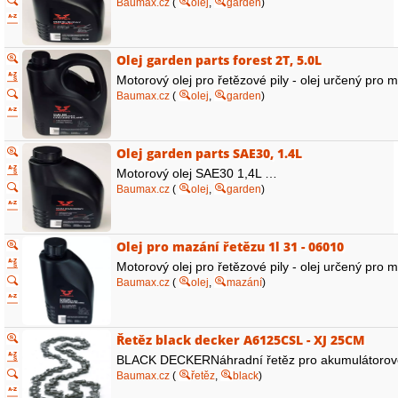
Baumax.cz
(
olej
,
garden
)
Olej garden parts forest 2T, 5.0L
Motorový olej pro řetězové pily - olej určený pro m
Baumax.cz
(
olej
,
garden
)
Olej garden parts SAE30, 1.4L
Motorový olej SAE30 1,4L …
Baumax.cz
(
olej
,
garden
)
Olej pro mazání řetězu 1l 31 - 06010
Motorový olej pro řetězové pily - olej určený pro m
Baumax.cz
(
olej
,
mazání
)
Řetěz black decker A6125CSL - XJ 25CM
BLACK DECKERNáhradní řetěz pro akumulátorovou ře
Baumax.cz
(
řetěz
,
black
)